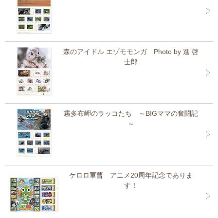
森のアイドル エゾモモンガ Photo by 進 啓
士郎
霧多布岬のラッコたち ～BIGママの奮闘記
～
ケロロ軍曹 アニメ20周年記念でありま
す！