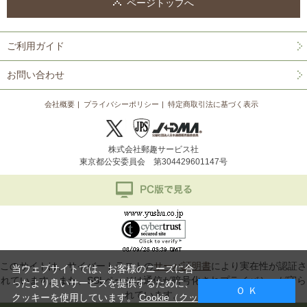
ページトップへ
ご利用ガイド
お問い合わせ
会社概要
プライバシーポリシー
特定商取引法に基づく表示
株式会社郵趣サービス社
東京都公安委員会 第304429601147号
このサイトは、サイバートラストの
サーバ証明書
により実在性が認証さ
当ウェブサイトでは、お客様のニーズに合
れています。また、SSLページは通信が暗号化されプライバシーが守ら
ったより良いサービスを提供するために、
Ｏ Ｋ
れています。
クッキーを使用しています。
Cookie（クッ