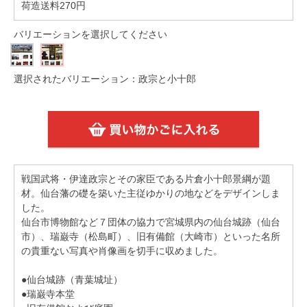
荷造送料270円
バリエーションを選択してください
選択されたバリエーション：政宗と小十郎
戦国武将・伊達政宗とその家臣である片倉小十郎景綱が題
材。仙台藩の礎を築いた主従ゆかりの地などをデザインしま
した。
仙台市博物館など７団体の協力で宮城県内の仙台城跡（仙台
市）、瑞巌寺（松島町）、旧有備館（大崎市）といった名所
の貴重ない写真や肖像画を切手に収めました。
●仙台城跡（青葉城址）
●瑞巌寺本堂