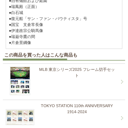
●旧有備館および庭園
●瑞鳳殿（正面）
●白石城
●復元船「サン・ファン・バウティスタ」号
●国宝 支倉常長像
●伊達政宗公騎馬像
●瑞巌寺鷹の間
●片倉景綱像
この商品を買った人はこんな商品も
MLB 東京シリーズ2025 フレーム切手セッ
ト
TOKYO STATION 110th ANNIVERSARY
1914-2024