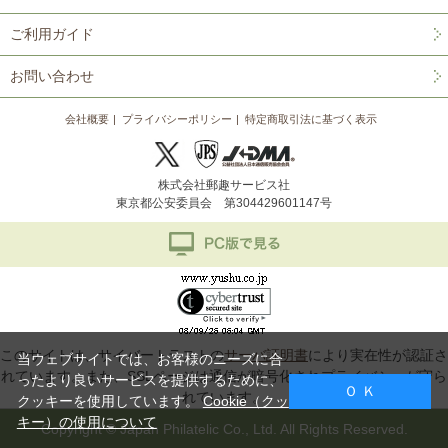
ご利用ガイド
お問い合わせ
会社概要
プライバシーポリシー
特定商取引法に基づく表示
株式会社郵趣サービス社
東京都公安委員会 第304429601147号
このサイトは、サイバートラストの
サーバ証明書
により実在性が認証さ
当ウェブサイトでは、お客様のニーズに合
れています。また、SSLページは通信が暗号化されプライバシーが守ら
ったより良いサービスを提供するために、
Ｏ Ｋ
れています。
クッキーを使用しています。
Cookie（クッ
キー）の使用について
Copyright © Japan Philatelic Co., Ltd. All Rights Reserved.