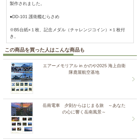
製作されました。
●DD-101 護衛艦むらさめ
※B5台紙×１枚、記念メダル（チャレンジコイン）×１枚付
き。
この商品を買った人はこんな商品も
エアーメモリアル in かのや2025 海上自衛
隊鹿屋航空基地
岳南電車 夕刻からはじまる旅 ～あなた
の心に響く岳南風景～