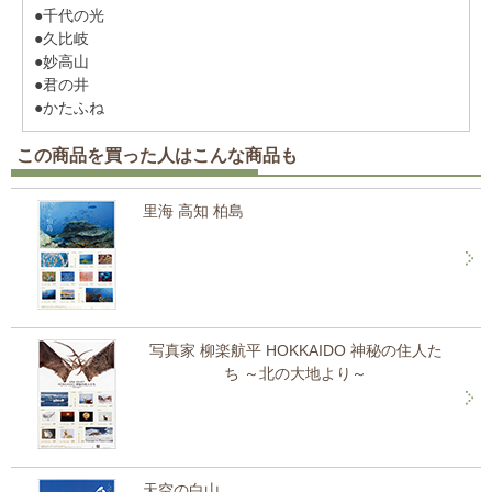
●千代の光
●久比岐
●妙高山
●君の井
●かたふね
この商品を買った人はこんな商品も
里海 高知 柏島
写真家 柳楽航平 HOKKAIDO 神秘の住人た
ち ～北の大地より～
天空の白山