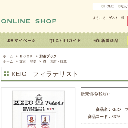
HOME
初め
ようこそ、
ゲスト
様
ホーム
>
ＢＯＯＫ
>
郵趣ブック
ホーム
>
文化・歴史
>
旗・国旗・紋章
KEIO フィラテリスト
販売価格(税込) :
商品名 :
KEIO
商品コード :
8376