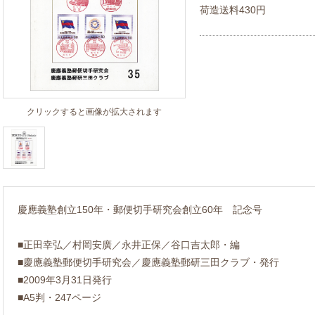
荷造送料430円
クリックすると画像が拡大されます
慶應義塾創立150年・郵便切手研究会創立60年 記念号
■正田幸弘／村岡安廣／永井正保／谷口吉太郎・編
■慶應義塾郵便切手研究会／慶應義塾郵研三田クラブ・発行
■2009年3月31日発行
■A5判・247ページ