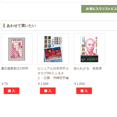
あわせて買いたい
慶応義塾創立100年
ビジュアル日本切手カ
知られざる 前島密
タログVol.2 ふるさ
と・公園・沖縄切手編
￥70
￥1,584
￥1,650