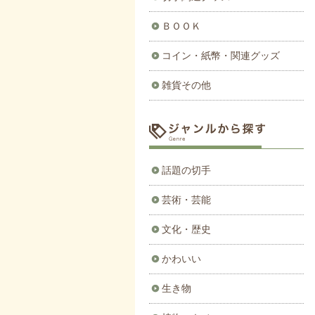
ＢＯＯＫ
コイン・紙幣・関連グッズ
雑貨その他
話題の切手
芸術・芸能
文化・歴史
かわいい
生き物