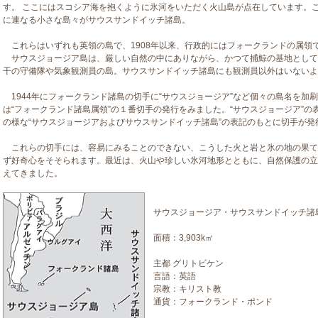
す。 ここにはスコシア海を抱くように氷河をいただく火山島が点在しています。この
に連なる小さな島々がサウスサンドイッチ諸島。
これらはいずれも英領の島で、1908年以来、行政的にはフォークランドの属領
サウスジョージア島は、厳しい自然の中にありながら、かつて捕鯨の基地として
干の守備隊や気象観測員の島。サウスサンドイッチ諸島にも観測員以外はいないよ
1944年にフォークランド諸島の切手に“サウスジョージア”など個々の島名を加刷
は“フォークランド諸島属領”の１番切手の発行をみました。“サウスジョージア”の表
の様な“サウスジョージアおよびサウスサンドイッチ諸島”の表記のもとに切手が発行
これらの切手には、容易にみることのできない、こうした火と岩と氷の地の果て
ず好奇心をそそられます。最近は、火山や珍しい氷河地形とともに、自然保護の立
えてきました。
サウスジョージア・サウスサンドイッチ
面積：3,903k㎡
主都 グリトビケン
言語：英語
宗教：キリスト教
通貨：フォークランド・ポンド