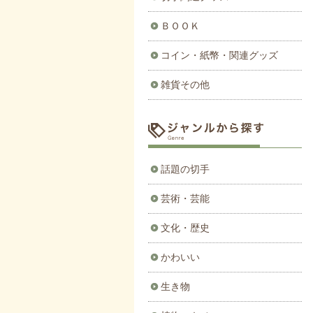
ＢＯＯＫ
コイン・紙幣・関連グッズ
雑貨その他
話題の切手
芸術・芸能
文化・歴史
かわいい
生き物