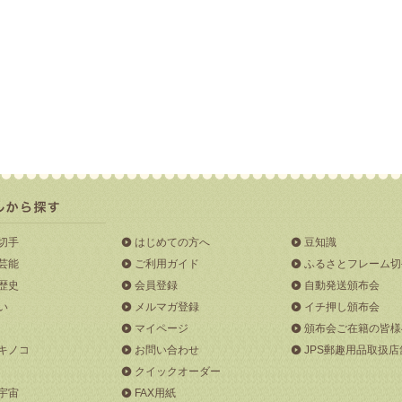
切手
はじめての方へ
豆知識
芸能
ご利用ガイド
ふるさとフレーム切
歴史
会員登録
自動発送頒布会
い
メルマガ登録
イチ押し頒布会
マイページ
頒布会ご在籍の皆様
キノコ
お問い合わせ
JPS郵趣用品取扱店
クイックオーダー
宇宙
FAX用紙