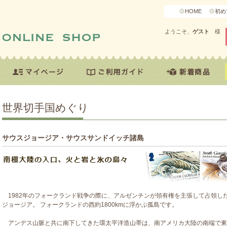
HOME
初め
ようこそ、
ゲスト
様
世界切手国めぐり
サウスジョージア・サウスサンドイッチ諸島
1982年のフォークランド戦争の際に、アルゼンチンが領有権を主張して占領した
ジョージア。 フォークランドの西約1800kmに浮かぶ孤島です。
アンデス山脈と共に南下してきた環太平洋造山帯は、南アメリカ大陸の南端で東