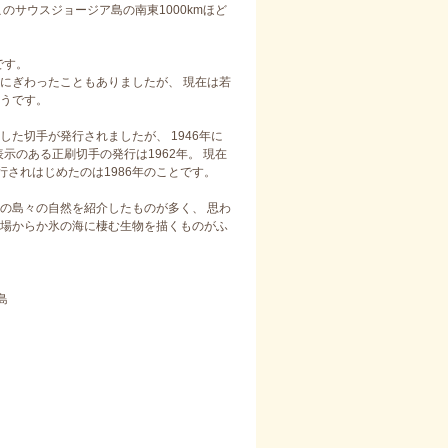
サウスジョージア島の南東1000kmほど
です。
にぎわったこともありましたが、 現在は若
うです。
した切手が発行されましたが、 1946年に
示のある正刷切手の発行は1962年。 現在
されはじめたのは1986年のことです。
の島々の自然を紹介したものが多く、 思わ
場からか氷の海に棲む生物を描くものがふ
諸島