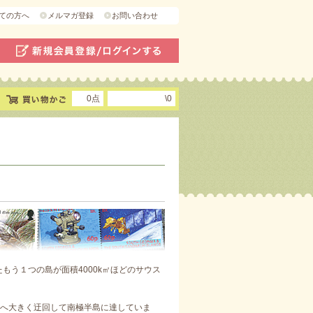
ての方へ
メルマガ登録
お問い合わせ
0点
\0
もう１つの島が面積4000k㎡ほどのサウス
へ大きく迂回して南極半島に達していま