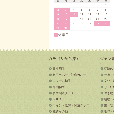
日
月
火
水
木
金
土
1
2
3
4
5
6
7
8
9
10
11
12
13
14
15
16
17
18
19
20
21
22
23
24
25
26
27
28
29
30
31
休業日
日本切手
話題の
初日カバー・記念カバー
芸術・
フレーム切手
文化・
外国切手
かわい
切手関連グッズ
生き物
BOOK
植物・
コイン・紙幣・関連グッズ
乗り物
雑貨その他
地球・