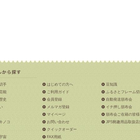
切手
はじめての方へ
豆知識
芸能
ご利用ガイド
ふるさとフレーム切
歴史
会員登録
自動発送頒布会
い
メルマガ登録
イチ押し頒布会
マイページ
頒布会ご在籍の皆様
キノコ
お問い合わせ
JPS郵趣用品取扱店
クイックオーダー
宇宙
FAX用紙