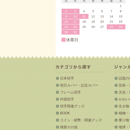
日
月
火
水
木
金
土
1
2
3
4
5
6
7
8
9
10
11
12
13
14
15
16
17
18
19
20
21
22
23
24
25
26
27
28
29
30
31
休業日
日本切手
話題の
初日カバー・記念カバー
芸術・
フレーム切手
文化・
外国切手
かわい
切手関連グッズ
生き物
BOOK
植物・
コイン・紙幣・関連グッズ
乗り物
雑貨その他
地球・