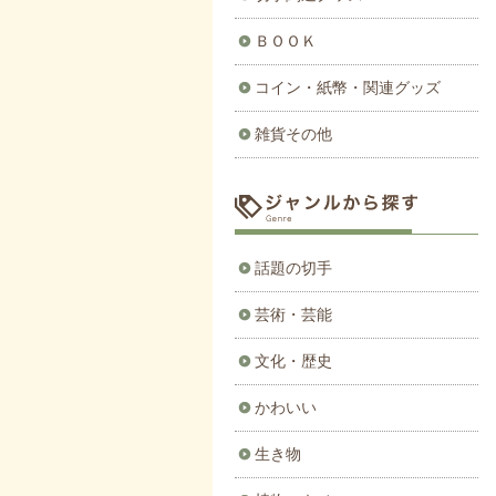
ＢＯＯＫ
コイン・紙幣・関連グッズ
雑貨その他
話題の切手
芸術・芸能
文化・歴史
かわいい
生き物