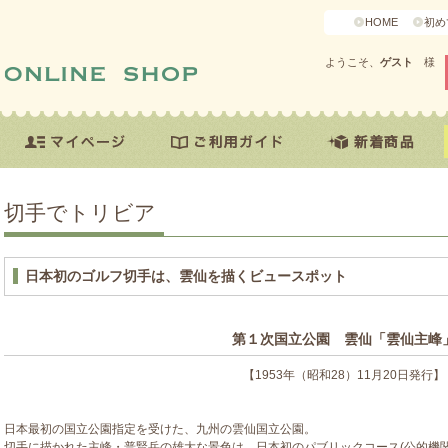
HOME
初め
ようこそ、
ゲスト
様
切手でトリビア
日本初のゴルフ切手は、雲仙を描くビュースポット
第１次国立公園 雲仙「雲仙主峰
【1953年（昭和28）11月20日発行】
日本最初の国立公園指定を受けた、九州の雲仙国立公園。
切手に描かれた主峰・普賢岳の雄大な景色は、日本初のパブリックコース(公的機関