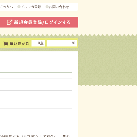
ての方へ
メルマガ登録
お問い合わせ
0点
\0
」
が運営するゴルフ場)として有名な、 麓の