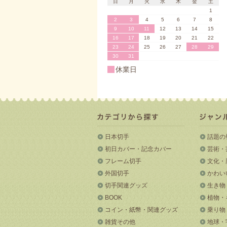
日
月
火
水
木
金
土
1
2
3
4
5
6
7
8
9
10
11
12
13
14
15
16
17
18
19
20
21
22
23
24
25
26
27
28
29
30
31
休業日
日本切手
話題の
初日カバー・記念カバー
芸術・
フレーム切手
文化・
外国切手
かわい
切手関連グッズ
生き物
BOOK
植物・
コイン・紙幣・関連グッズ
乗り物
雑貨その他
地球・