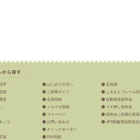
切手
はじめての方へ
豆知識
芸能
ご利用ガイド
ふるさとフレーム切
歴史
会員登録
自動発送頒布会
い
メルマガ登録
イチ押し頒布会
マイページ
頒布会ご在籍の皆様
キノコ
お問い合わせ
JPS郵趣用品取扱店
クイックオーダー
宇宙
FAX用紙