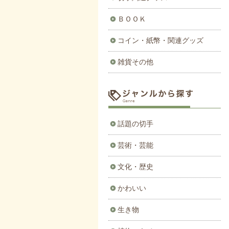
ＢＯＯＫ
コイン・紙幣・関連グッズ
雑貨その他
話題の切手
芸術・芸能
文化・歴史
かわいい
生き物