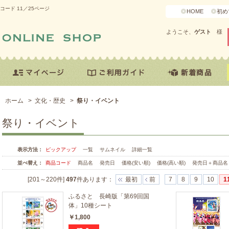
ード 11／25ページ
HOME
初め
ようこそ、
ゲスト
様
ホーム
>
文化・歴史
>
祭り・イベント
祭り・イベント
表示方法：
ピックアップ
一覧
サムネイル
詳細一覧
並べ替え：
商品コード
商品名
発売日
価格(安い順)
価格(高い順)
発売日＋商品名
[201～220件]
497
件あります
：
最初
前
7
8
9
10
1
ふるさと 長崎版「第69回国
体」10種シート
￥1,800