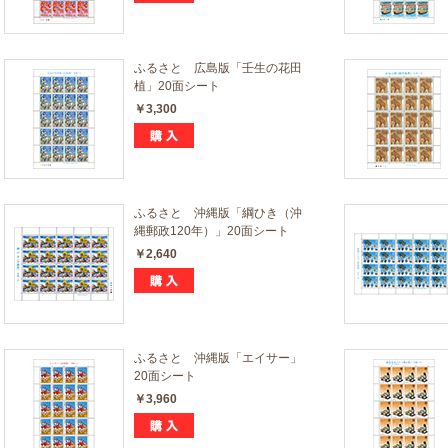
ふるさと 広島版「壬生の花田
植」20面シート
￥3,300
ふるさと 沖縄版「綱ひき（沖
縄郵政120年）」20面シート
￥2,640
ふるさと 沖縄版「エイサー」
20面シート
￥3,960