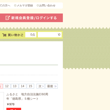
ての方へ
メルマガ登録
お問い合わせ
0点
\0
1
12
13
14
15
次
最後
ふるさと 地方自治法施行60周
年「徳島県」５種シート
￥970