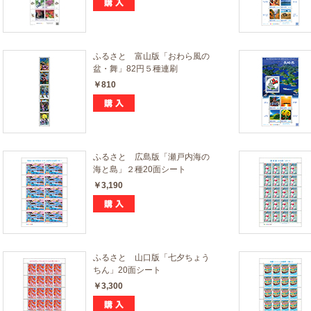
ふるさと 富山版「おわら風の
盆・舞」82円５種連刷
￥810
ふるさと 広島版「瀬戸内海の
海と島」２種20面シート
￥3,190
ふるさと 山口版「七夕ちょう
ちん」20面シート
￥3,300