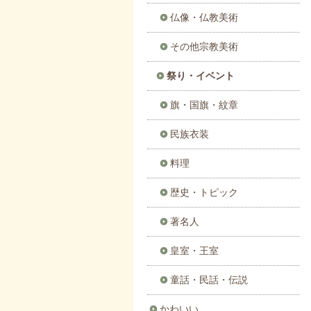
仏像・仏教美術
その他宗教美術
祭り・イベント
旗・国旗・紋章
民族衣装
料理
歴史・トピック
著名人
皇室・王室
童話・民話・伝説
かわいい