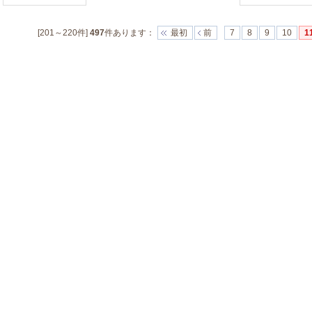
[201～220件]
497
件あります
：
最初
前
7
8
9
10
1