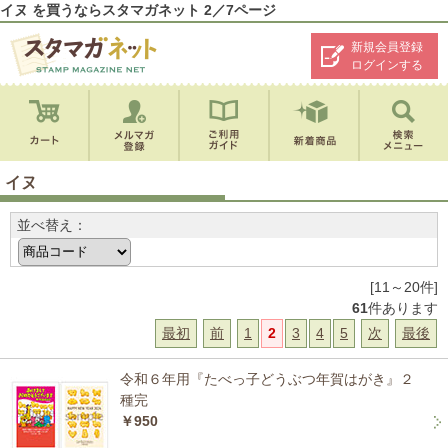
イヌ を買うならスタマガネット 2／7ページ
新規会員登録
ログインする
イヌ
並べ替え：
[11～20件]
61
件あります
最初
前
1
2
3
4
5
次
最後
令和６年用『たべっ子どうぶつ年賀はがき』２
種完
￥950