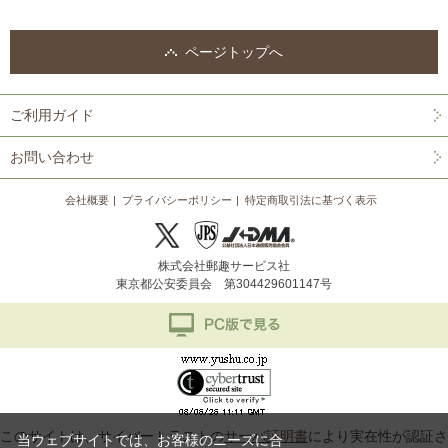
ページトップへ
ご利用ガイド
お問い合わせ
会社概要
プライバシーポリシー
特定商取引法に基づく表示
株式会社郵趣サービス社
東京都公安委員会 第304429601147号
このサイトは、サイバートラストの
サーバ証明書
により実在性が認証さ
当ウェブサイトでは、お客様のニーズに合