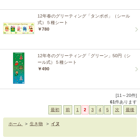
12年春のグリーティング「タンポポ」（シール
式）５種シート
￥780
12年冬のグリーティング「グリーン」50円（シ
ール式）５種シート
￥490
[11～20件]
61
件あります
最初
前
1
2
3
4
5
次
最後
ホーム
>
生き物
>
イヌ