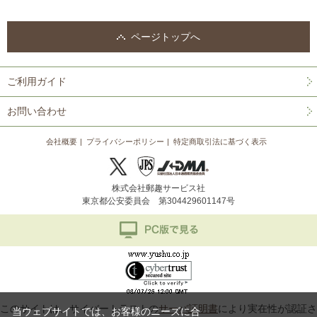
ページトップへ
ご利用ガイド
お問い合わせ
会社概要
プライバシーポリシー
特定商取引法に基づく表示
株式会社郵趣サービス社
東京都公安委員会 第304429601147号
このサイトは、サイバートラストの
サーバ証明書
により実在性が認証さ
当ウェブサイトでは、お客様のニーズに合