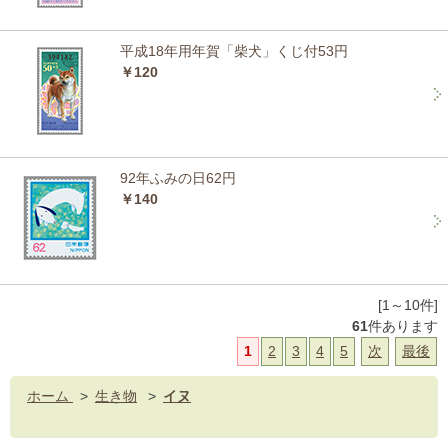
平成18年用年賀「柴犬」くじ付53円
￥120
92年ふみの日62円
￥140
[1～10件]
61
件あります
1
2
3
4
5
次
最後
ホーム
>
生き物
>
イヌ