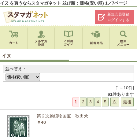
イヌ を買うならスタマガネット 並び順：価格(安い順) 1／7ページ
新規会員登録
ログインする
イヌ
並べ替え：
[1～10件]
61
件あります
1
2
3
4
5
次
最後
第２次動植物国宝 秋田犬
￥40