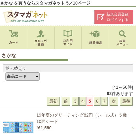
さかな を買うならスタマガネット 5／10ページ
新規会員登録
ログインする
さかな
並べ替え：
[41～50件]
92
件あります
最初
前
3
4
5
6
7
次
最後
19年夏のグリーティング82円（シール式）５種
10面シート
￥1,580