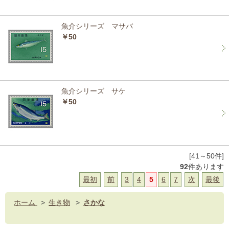
魚介シリーズ マサバ
￥50
魚介シリーズ サケ
￥50
[41～50件]
92
件あります
最初
前
3
4
5
6
7
次
最後
ホーム
>
生き物
>
さかな