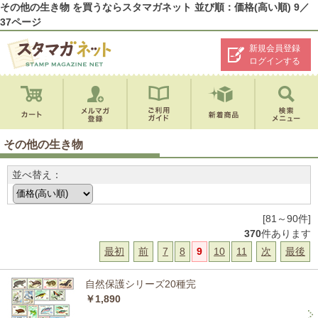
その他の生き物 を買うならスタマガネット 並び順：価格(高い順) 9／
37ページ
新規会員登録
ログインする
その他の生き物
並べ替え：
[81～90件]
370
件あります
最初
前
7
8
9
10
11
次
最後
自然保護シリーズ20種完
￥1,890