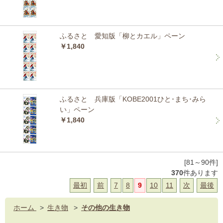
ふるさと 愛知版「柳とカエル」ペーン
￥1,840
ふるさと 兵庫版「KOBE2001ひと･まち･みら
い」ペーン
￥1,840
[81～90件]
370
件あります
最初
前
7
8
9
10
11
次
最後
ホーム
>
生き物
>
その他の生き物