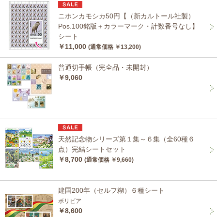
ニホンカモシカ50円【（新カルトール社製）
Pos.100銘版＋カラーマーク・計数番号なし】
シート
￥11,000
(通常価格 ￥13,200)
普通切手帳（完全品・未開封）
￥9,060
天然記念物シリーズ第１集～６集（全60種６
点）完結シートセット
￥8,700
(通常価格 ￥9,660)
建国200年（セルフ糊）６種シート
ボリビア
￥8,600