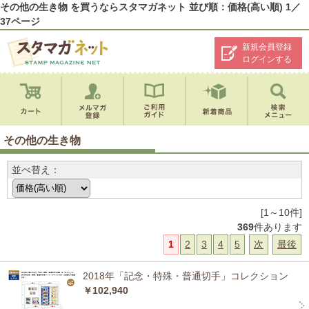
その他の生き物 を買うならスタマガネット 並び順：価格(高い順) 1／
37ページ
新規会員登録
ログインする
その他の生き物
並べ替え：
[1～10件]
369
件あります
1
2
3
4
5
次
最後
2018年「記念・特殊・普通切手」コレクション
￥102,940