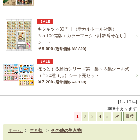
キタキツネ30円【（新カルトール社製）
Pos.100銘版＋カラーマーク・計数番号なし】
シート
￥8,000
(通常価格 ￥8,800)
ほっとする動物シリーズ第１集～３集シール式
（全30種６点）シート完セット
￥7,200
(通常価格 ￥8,100)
[1～10件]
369
件あります
1
2
3
4
5
次
最後
ホーム
>
生き物
>
その他の生き物