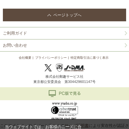
ページトップへ
ご利用ガイド
お問い合わせ
会社概要
プライバシーポリシー
特定商取引法に基づく表示
株式会社郵趣サービス社
東京都公安委員会 第304429601147号
このサイトは、サイバートラストの
サーバ証明書
により実在性が認証さ
当ウェブサイトでは、お客様のニーズに合