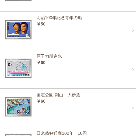
明治100年記念青年の船
￥50
原子力船進水
￥60
国定公園 剣山 大歩危
￥60
日米修好通商100年 10円