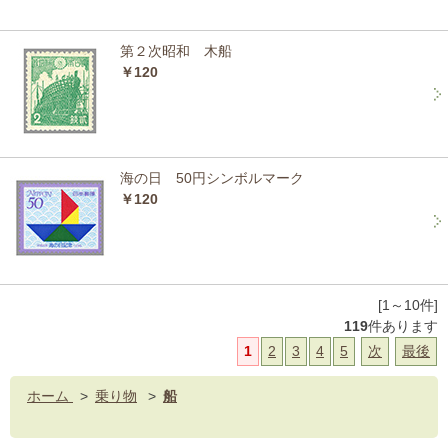
第２次昭和 木船
￥120
海の日 50円シンボルマーク
￥120
[1～10件]
119
件あります
1
2
3
4
5
次
最後
ホーム
>
乗り物
>
船