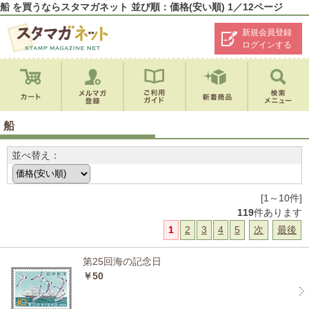
船 を買うならスタマガネット 並び順：価格(安い順) 1／12ページ
新規会員登録
ログインする
船
並べ替え：
[1～10件]
119
件あります
1
2
3
4
5
次
最後
第25回海の記念日
￥50