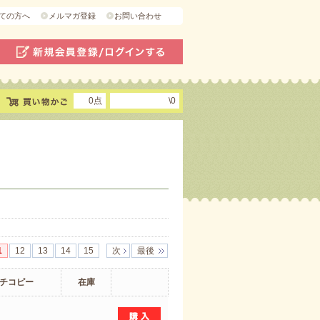
ての方へ
メルマガ登録
お問い合わせ
0点
\0
1
12
13
14
15
次
最後
チコピー
在庫