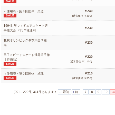
￥240
＜使用済＞第８回国体 柔道
(通常価格 ￥400)
1994世界フィギュアスケート選
￥230
手権大会 50円２種連刷
札幌オリンピック冬季大会３種
￥230
完
男子スピードスケート世界選手権
￥220
【特売品】
(通常価格 ￥1,100)
￥210
＜使用済＞第９回国体 卓球
(通常価格 ￥350)
[201～220件]
311
件あります
：
最初
前
7
8
9
10
1