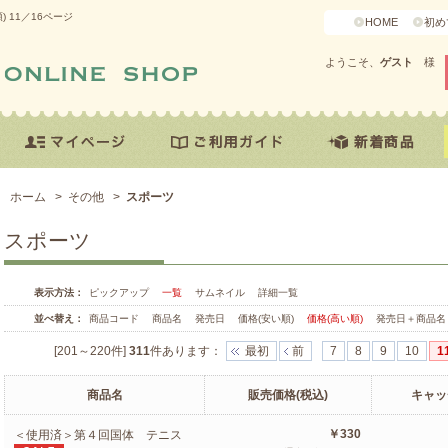
 11／16ページ
HOME
初め
ようこそ、
ゲスト
様
ホーム
>
その他
>
スポーツ
スポーツ
表示方法：
ピックアップ
一覧
サムネイル
詳細一覧
並べ替え：
商品コード
商品名
発売日
価格(安い順)
価格(高い順)
発売日＋商品名
[201～220件]
311
件あります
：
最初
前
7
8
9
10
1
商品名
販売価格(税込)
キャッ
￥330
＜使用済＞第４回国体 テニス