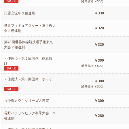
(通常価格 ￥550)
日露交流年２種連刷
￥330
世界フィギュアスケート選手権大
￥320
会２種連刷
第43回世界体操競技選手権東京
￥320
大会２種連刷
＜使用済＞第６回国体 砲丸投
￥300
げ
(通常価格 ￥500)
＜使用済＞第６回国体 ホッケ
￥300
ー
(通常価格 ￥500)
＜沖縄＞空手シリーズ３種完
￥300
長野パラリンピック冬季大会 ２
￥280
種連刷