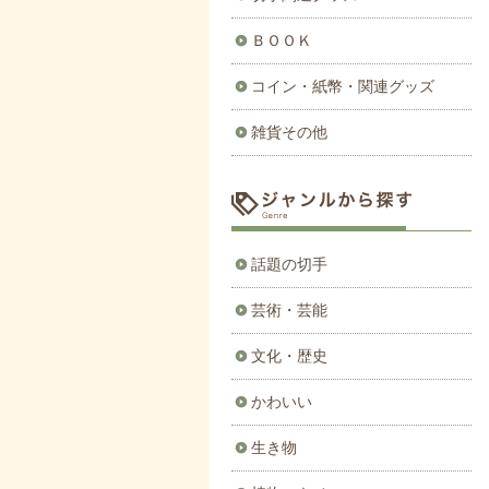
ＢＯＯＫ
コイン・紙幣・関連グッズ
雑貨その他
話題の切手
芸術・芸能
文化・歴史
かわいい
生き物