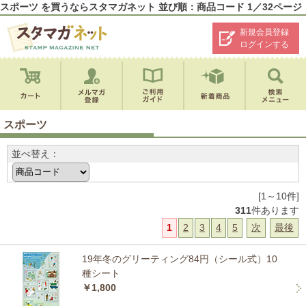
スポーツ を買うならスタマガネット 並び順：商品コード 1／32ページ
新規会員登録
ログインする
スポーツ
並べ替え：
[1～10件]
311
件あります
1
2
3
4
5
次
最後
19年冬のグリーティング84円（シール式）10
種シート
￥1,800