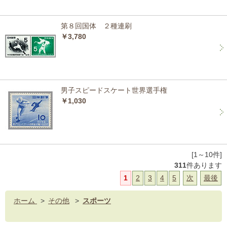
第８回国体 ２種連刷
￥3,780
男子スピードスケート世界選手権
￥1,030
[1～10件]
311
件あります
1
2
3
4
5
次
最後
ホーム
>
その他
>
スポーツ