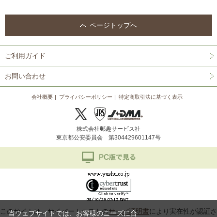
ページトップへ
ご利用ガイド
お問い合わせ
会社概要
プライバシーポリシー
特定商取引法に基づく表示
株式会社郵趣サービス社
東京都公安委員会 第304429601147号
このサイトは、サイバートラストの
サーバ証明書
により実在性が認証さ
当ウェブサイトでは、お客様のニーズに合