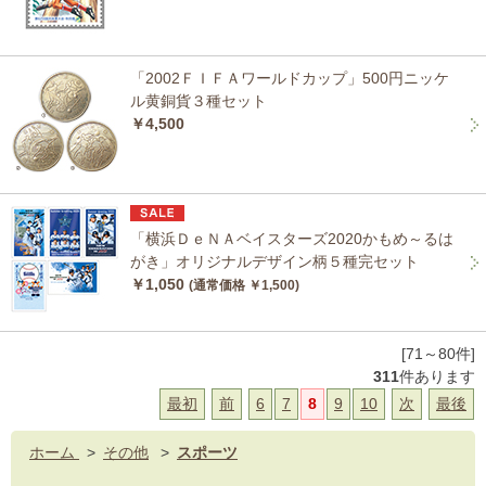
「2002ＦＩＦＡワールドカップ」500円ニッケ
ル黄銅貨３種セット
￥4,500
「横浜ＤｅＮＡベイスターズ2020かもめ～るは
がき」オリジナルデザイン柄５種完セット
￥1,050
(通常価格 ￥1,500)
[71～80件]
311
件あります
最初
前
6
7
8
9
10
次
最後
ホーム
>
その他
>
スポーツ