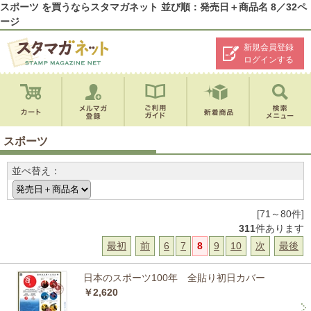
スポーツ を買うならスタマガネット 並び順：発売日＋商品名 8／32ペ
ージ
新規会員登録
ログインする
スポーツ
並べ替え：
[71～80件]
311
件あります
最初
前
6
7
8
9
10
次
最後
日本のスポーツ100年 全貼り初日カバー
￥2,620