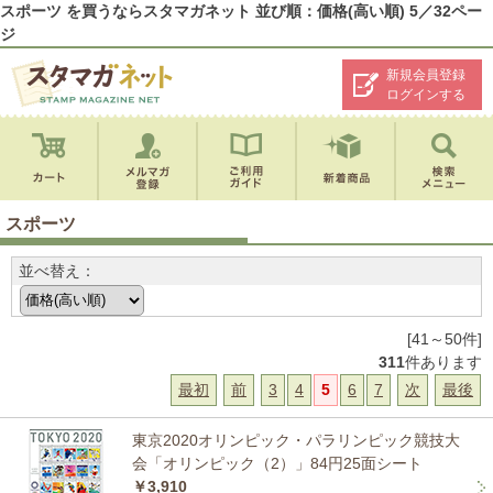
スポーツ を買うならスタマガネット 並び順：価格(高い順) 5／32ペー
ジ
新規会員登録
ログインする
スポーツ
並べ替え：
[41～50件]
311
件あります
最初
前
3
4
5
6
7
次
最後
東京2020オリンピック・パラリンピック競技大
会「オリンピック（2）」84円25面シート
￥3,910