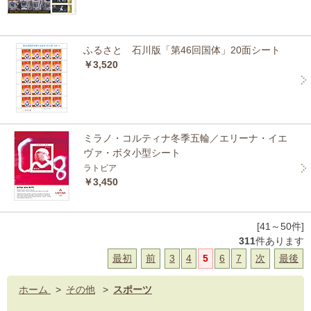
ふるさと 石川版「第46回国体」20面シート
￥3,520
ミラノ・コルティナ冬季五輪／エリーナ・イエ
ヴァ・ボタ小型シート
ラトビア
￥3,450
[41～50件]
311
件あります
最初
前
3
4
5
6
7
次
最後
ホーム
>
その他
>
スポーツ