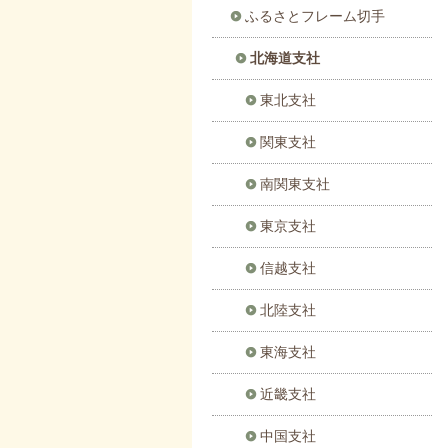
ふるさとフレーム切手
北海道支社
東北支社
関東支社
南関東支社
東京支社
信越支社
北陸支社
東海支社
近畿支社
中国支社