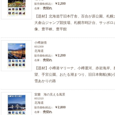
￥2,200
販売価格(税込)：
売切れ
在庫：
【題材】北海道庁旧本庁舎、百合が原公園、札幌
大倉山ジャンプ競技場、札幌市時計台、サッポロ
像、豊平峡、豊平館
小樽旅情
601309
北海道
￥2,200
販売価格(税込)：
売切れ
在庫：
【題材】小樽港マリーナ、小樽運河、赤岩海岸、
望、手宮公園、おたる潮まつり、旧日本郵船(株)
雪あかりの路
室蘭 海の見える風景
601310
北海道
￥2,800
販売価格(税込)：
売切れ
在庫：