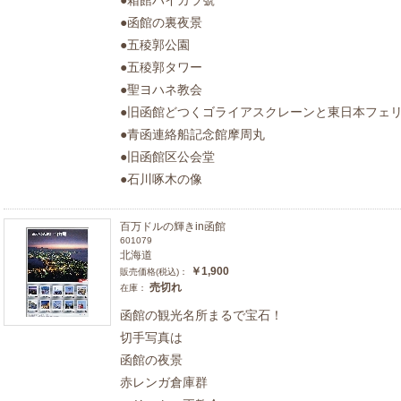
●函館の裏夜景
●五稜郭公園
●五稜郭タワー
●聖ヨハネ教会
●旧函館どつくゴライアスクレーンと東日本フェ
●青函連絡船記念館摩周丸
●旧函館区公会堂
●石川啄木の像
百万ドルの輝きin函館
601079
北海道
￥1,900
販売価格(税込)：
売切れ
在庫：
函館の観光名所まるで宝石！
切手写真は
函館の夜景
赤レンガ倉庫群