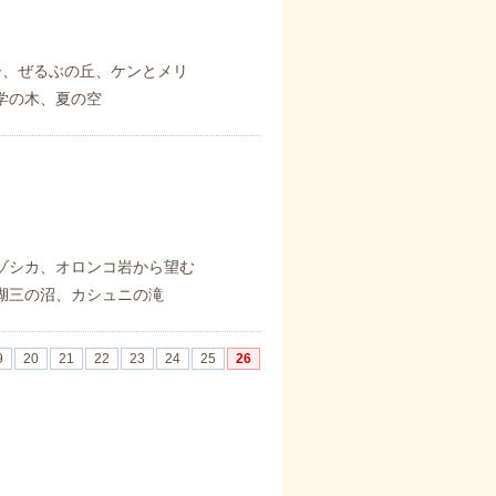
ー、ぜるぶの丘、ケンとメリ
学の木、夏の空
ゾシカ、オロンコ岩から望む
湖三の沼、カシュニの滝
9
20
21
22
23
24
25
26