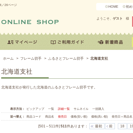
6／26ページ
HOME
初め
ようこそ、
ゲスト
様
ホーム
>
フレーム切手
>
ふるさとフレーム切手
>
北海道支社
北海道支社
北海道支社が発行した北海道のふるさとフレーム切手です。
表示方法：
ピックアップ
一覧
詳細一覧
サムネイル
一括購入
並べ替え：
商品コード
商品名
発売日
価格(安い順)
価格(高い順)
発売日＋商品名
[501～511件]
511
件あります
：
最初
前
18
1