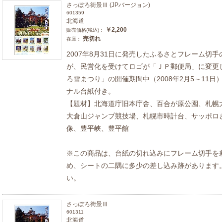
さっぽろ街景Ⅲ (JPバージョン)
601359
北海道
￥2,200
販売価格(税込)：
売切れ
在庫：
2007年8月31日に発売したふるさとフレーム切
が、民営化を受けてロゴが「ＪＰ郵便局」に変更
ろ雪まつり」の開催期間中（2008年2月5～11
ナル台紙付き。
【題材】北海道庁旧本庁舎、百合が原公園、札幌
大倉山ジャンプ競技場、札幌市時計台、サッポロ
像、豊平峡、豊平館
※この商品は、台紙の切れ込みにフレーム切手を
め、シートの二隅に多少の差し込み跡があります
い。
さっぽろ街景Ⅲ
601311
北海道