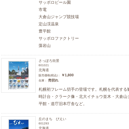
サッポロビール園
市電
大倉山ジャンプ競技場
定山渓温泉
豊平館
サッポロファクトリー
藻岩山
さっぽろ街景
601021
北海道
￥1,800
販売価格(税込)：
売切れ
在庫：
札幌初フレーム切手の登場です。札幌を代表する
時計台・クラーク像・北大イチョウ並木・大倉山
平館・道庁旧本庁舎など。
丘のまち びえい
601293
北海道