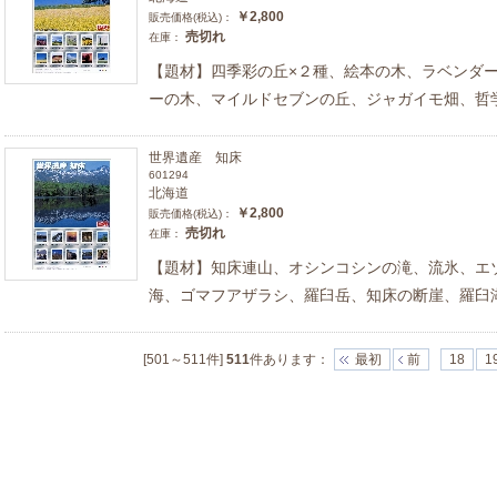
￥2,800
販売価格(税込)：
売切れ
在庫：
【題材】四季彩の丘×２種、絵本の木、ラベンダ
ーの木、マイルドセブンの丘、ジャガイモ畑、哲
世界遺産 知床
601294
北海道
￥2,800
販売価格(税込)：
売切れ
在庫：
【題材】知床連山、オシンコシンの滝、流氷、エ
海、ゴマフアザラシ、羅臼岳、知床の断崖、羅臼
[501～511件]
511
件あります
：
最初
前
18
1