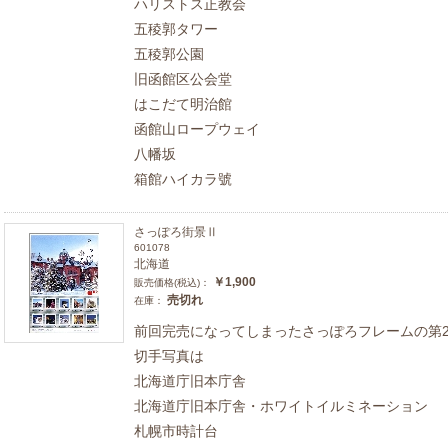
ハリストス正教会
五稜郭タワー
五稜郭公園
旧函館区公会堂
はこだて明治館
函館山ロープウェイ
八幡坂
箱館ハイカラ號
さっぽろ街景Ⅱ
601078
北海道
￥1,900
販売価格(税込)：
売切れ
在庫：
前回完売になってしまったさっぽろフレームの第
切手写真は
北海道庁旧本庁舎
北海道庁旧本庁舎・ホワイトイルミネーション
札幌市時計台