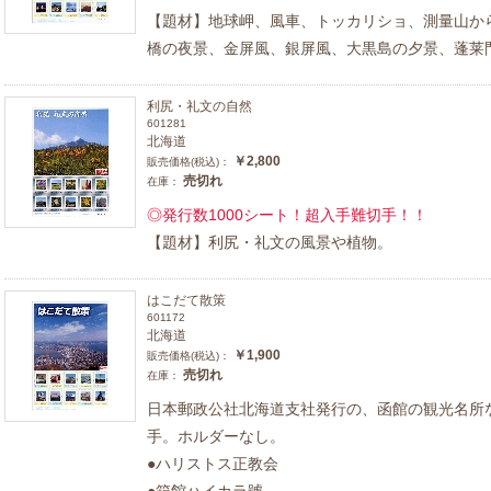
【題材】地球岬、風車、トッカリショ、測量山か
橋の夜景、金屏風、銀屏風、大黒島の夕景、蓬莱
利尻・礼文の自然
601281
北海道
￥2,800
販売価格(税込)：
売切れ
在庫：
◎発行数1000シート！超入手難切手！！
【題材】利尻・礼文の風景や植物。
はこだて散策
601172
北海道
￥1,900
販売価格(税込)：
売切れ
在庫：
日本郵政公社北海道支社発行の、函館の観光名所
手。ホルダーなし。
●ハリストス正教会
●箱館ハイカラ號