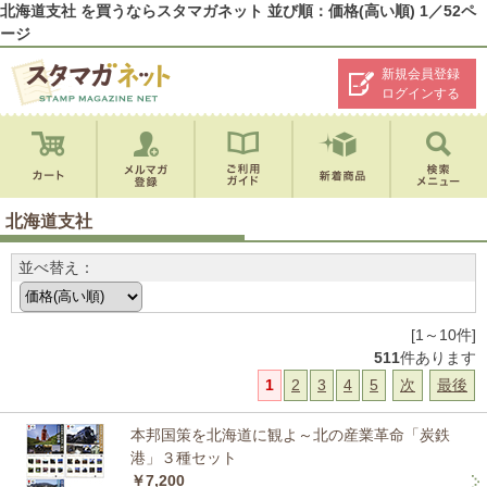
北海道支社 を買うならスタマガネット 並び順：価格(高い順) 1／52ペ
ージ
新規会員登録
ログインする
北海道支社
並べ替え：
[1～10件]
511
件あります
1
2
3
4
5
次
最後
本邦国策を北海道に観よ～北の産業革命「炭鉄
港」３種セット
￥7,200