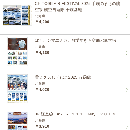
CHITOSE AIR FESTIVAL 2025 千歳のまちの航
空祭 航空自衛隊 千歳基地
北海道
￥4,200
ぼく、シマエナガ。可愛すぎる空飛ぶ豆大福
北海道
￥4,160
雪ミク X ひろはこ2025 in 函館
北海道
￥4,020
JR 江差線 LAST RUN １１．May．２０１４
北海道
￥3,910