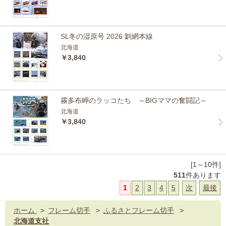
SL冬の湿原号 2026 釧網本線
北海道
￥3,840
霧多布岬のラッコたち ～BIGママの奮闘記～
北海道
￥3,840
[1～10件]
511
件あります
1
2
3
4
5
次
最後
ホーム
>
フレーム切手
>
ふるさとフレーム切手
>
北海道支社