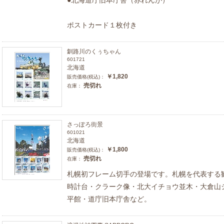
ポストカード１枚付き
釧路川のくぅちゃん
601721
北海道
￥1,820
販売価格(税込)：
売切れ
在庫：
さっぽろ街景
601021
北海道
￥1,800
販売価格(税込)：
売切れ
在庫：
札幌初フレーム切手の登場です。札幌を代表する
時計台・クラーク像・北大イチョウ並木・大倉山
平館・道庁旧本庁舎など。