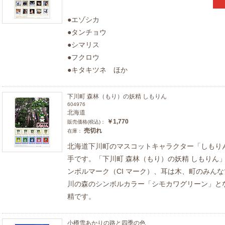
●エゾシカ
●タンチョウ
●シマリス
●フクロウ
●キタキツネ ほか
下川町 森林（もり）の妖精 しもりん
604976
北海道
￥1,770
販売価格(税込)：
売切れ
在庫：
北海道下川町のマスコットキャラクター「しもり
手です。「下川町 森林（もり）の妖精 しもりん
ンボルマーク（CI マーク）、耳は木、町のみん
川の森のシンボルカラー「シモカワグリーン」と
精です。
小樽雪あかりの路と四季の色