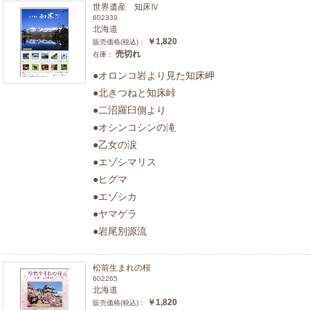
世界遺産 知床Ⅳ
602339
北海道
￥1,820
販売価格(税込)：
売切れ
在庫：
●オロンコ岩より見た知床岬
●北きつねと知床峠
●二沼羅臼側より
●オシンコシンの滝
●乙女の涙
●エゾシマリス
●ヒグマ
●エゾシカ
●ヤマゲラ
●岩尾別源流
松前生まれの桜
602265
北海道
￥1,820
販売価格(税込)：