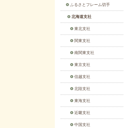
ふるさとフレーム切手
北海道支社
東北支社
関東支社
南関東支社
東京支社
信越支社
北陸支社
東海支社
近畿支社
中国支社