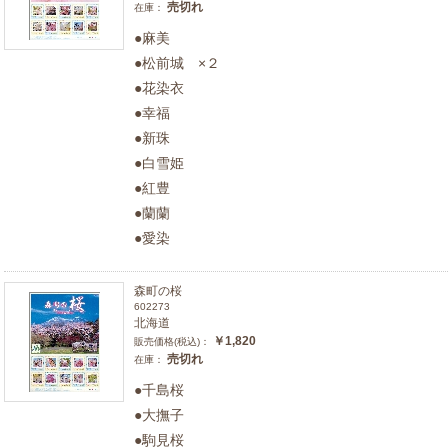
売切れ
在庫：
●麻美
●松前城 ×２
●花染衣
●幸福
●新珠
●白雪姫
●紅豊
●蘭蘭
●愛染
森町の桜
602273
北海道
￥1,820
販売価格(税込)：
売切れ
在庫：
●千島桜
●大撫子
●駒見桜