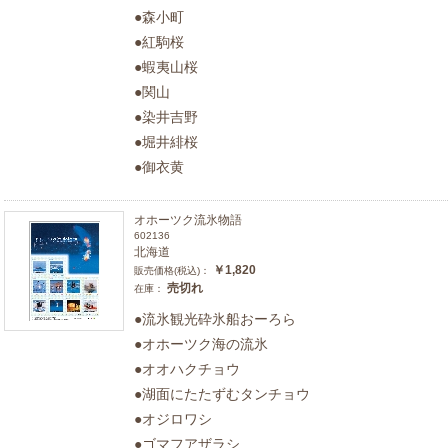
●森小町
●紅駒桜
●蝦夷山桜
●関山
●染井吉野
●堀井緋桜
●御衣黄
オホーツク流氷物語
602136
北海道
￥1,820
販売価格(税込)：
売切れ
在庫：
●流氷観光砕氷船おーろら
●オホーツク海の流氷
●オオハクチョウ
●湖面にたたずむタンチョウ
●オジロワシ
●ゴマフアザラシ