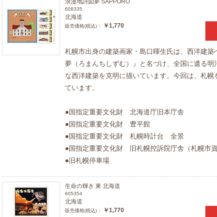
浪漫地詩図夢 SAPPORO
608335
北海道
￥1,770
販売価格(税込)：
札幌市出身の建築画家・島口暉生氏は、西洋建築
夢（ろまんちしずむ）』と名づけ、全国に遺る明
な西洋建築を克明に描いています。今回は、札幌
ています。
●国指定重要文化財 北海道庁旧本庁舎
●国指定重要文化財 豊平館
●国指定重要文化財 札幌時計台 全景
●国指定重要文化財 旧札幌控訴院庁舎（札幌市
●旧札幌停車場
生命の輝き 東 北海道
605354
北海道
￥1,770
販売価格(税込)：