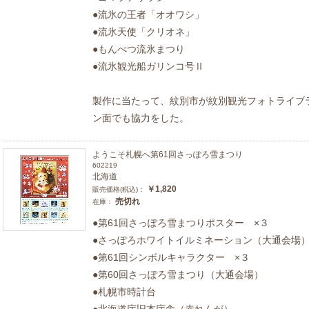
●流氷の王者「オオワシ」
●流氷天使「クリオネ」
●もんべつ流氷まつり
●流氷観光船ガリンコ号Ⅱ
製作に当たって、紋別市が紋別観光フォトライブ
ン面でも協力をした。
ようこそ札幌へ第61回さっぽろ雪まつり
602219
北海道
￥1,820
販売価格(税込)：
売切れ
在庫：
●第61回さっぽろ雪まつりポスター ×３
●さっぽろホワイトイルミネーション（大通会場
●第61回シンボルキャラクター ×３
●第60回さっぽろ雪まつり（大通会場）
●札幌市時計台
●北海道庁旧本庁舎（赤れんが）