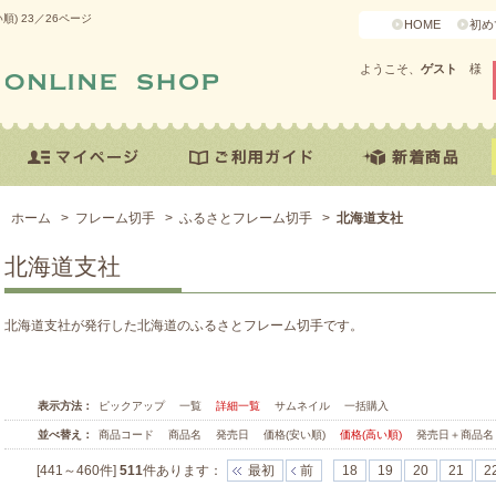
) 23／26ページ
HOME
初め
ようこそ、
ゲスト
様
ホーム
>
フレーム切手
>
ふるさとフレーム切手
>
北海道支社
北海道支社
北海道支社が発行した北海道のふるさとフレーム切手です。
表示方法：
ピックアップ
一覧
詳細一覧
サムネイル
一括購入
並べ替え：
商品コード
商品名
発売日
価格(安い順)
価格(高い順)
発売日＋商品名
[441～460件]
511
件あります
：
最初
前
18
19
20
21
2