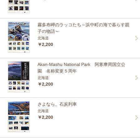
霧多布岬のラッコたち～浜中町の海で暮らす親
子の物語～
北海道
￥2,200
Akan-Mashu National Park 阿寒摩周国立公
園 名称変更５周年
北海道
￥2,200
さよなら、石炭列車
北海道
￥2,200