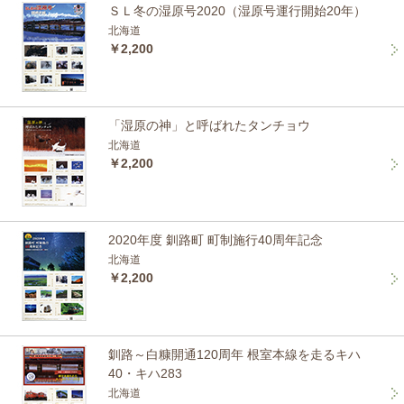
ＳＬ冬の湿原号2020（湿原号運行開始20年）
北海道
￥2,200
「湿原の神」と呼ばれたタンチョウ
北海道
￥2,200
2020年度 釧路町 町制施行40周年記念
北海道
￥2,200
釧路～白糠開通120周年 根室本線を走るキハ
40・キハ283
北海道