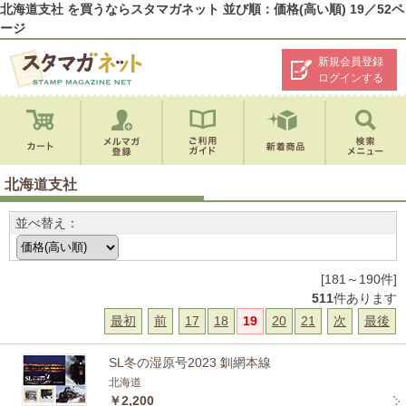
北海道支社 を買うならスタマガネット 並び順：価格(高い順) 19／52ペ
ージ
新規会員登録
ログインする
北海道支社
並べ替え：
[181～190件]
511
件あります
最初
前
17
18
19
20
21
次
最後
SL冬の湿原号2023 釧網本線
北海道
￥2,200