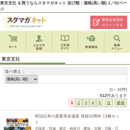
東京支社 を買うならスタマガネット 並び順：価格(高い順) 1／52ペー
ジ
新規会員登録
ログインする
東京支社
並べ替え：
[1～10件]
512
件あります
1
2
3
4
5
次
最後
明治日本の産業革命遺産 登録10周年 13種セッ
ト
北海道・宮城・東京・神奈川・愛知・京都・大阪・広