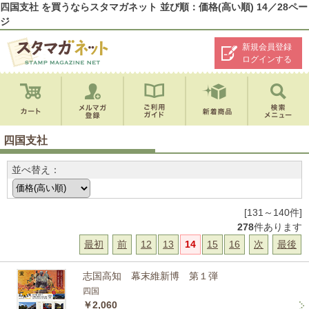
四国支社 を買うならスタマガネット 並び順：価格(高い順) 14／28ペー
ジ
新規会員登録
ログインする
四国支社
並べ替え：
[131～140件]
278
件あります
最初
前
12
13
14
15
16
次
最後
志国高知 幕末維新博 第１弾
四国
￥2,060