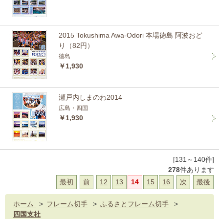
2015 Tokushima Awa-Odori 本場徳島 阿波おど
り（82円）
徳島
￥1,930
瀬戸内しまのわ2014
広島・四国
￥1,930
[131～140件]
278
件あります
最初
前
12
13
14
15
16
次
最後
ホーム
>
フレーム切手
>
ふるさとフレーム切手
>
四国支社