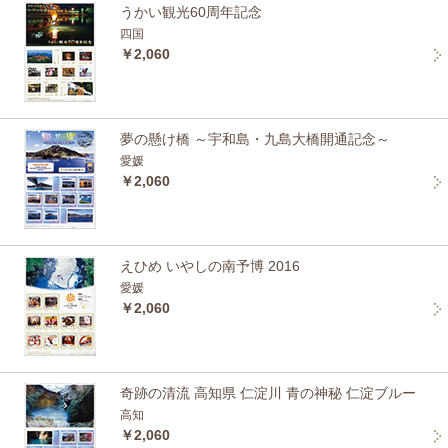
うかい観光60周年記念
四国
￥2,060
夢の懸け橋 ～宇和島・九島大橋開通記念～
愛媛
￥2,060
えひめ いやしの南予博 2016
愛媛
￥2,060
奇跡の清流 高知県 仁淀川 青の神秘 仁淀ブルー
高知
￥2,060