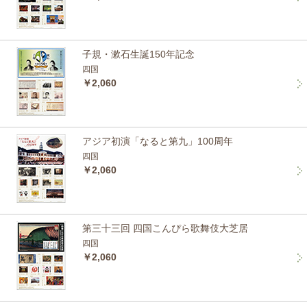
子規・漱石生誕150年記念
四国
￥2,060
アジア初演「なると第九」100周年
四国
￥2,060
第三十三回 四国こんぴら歌舞伎大芝居
四国
￥2,060