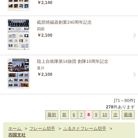
￥2,140
砥部焼磁器創業240周年記念
四国
￥2,100
陸上自衛隊第14旅団 創隊10周年記念
香川
￥2,100
[71～80件]
278
件あります
最初
前
6
7
8
9
10
次
最後
ホーム
>
フレーム切手
>
ふるさとフレーム切手
>
四国支社