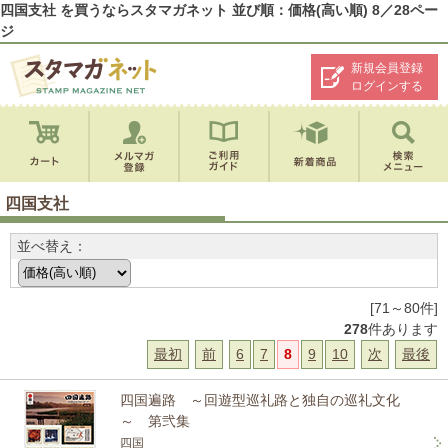
四国支社 を買うならスタマガネット 並び順：価格(高い順) 8／28ペー
ジ
新規会員登録
ログインする
四国支社
並べ替え：
[71～80件]
278
件あります
最初
前
6
7
8
9
10
次
最後
四国遍路 ～回遊型巡礼路と独自の巡礼文化
～ 第弐集
四国