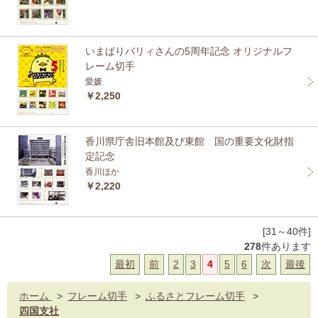
いまばりバリィさんの5周年記念 オリジナルフ
レーム切手
愛媛
￥2,250
香川県庁舎旧本館及び東館 国の重要文化財指
定記念
香川ほか
￥2,220
[31～40件]
278
件あります
最初
前
2
3
4
5
6
次
最後
ホーム
>
フレーム切手
>
ふるさとフレーム切手
>
四国支社