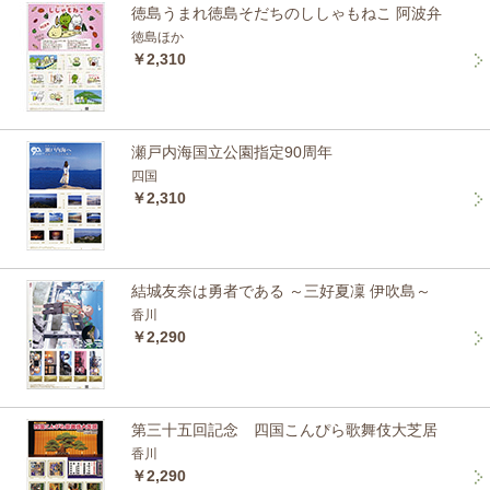
徳島うまれ徳島そだちのししゃもねこ 阿波弁
徳島ほか
￥2,310
瀬戸内海国立公園指定90周年
四国
￥2,310
結城友奈は勇者である ～三好夏凜 伊吹島～
香川
￥2,290
第三十五回記念 四国こんぴら歌舞伎大芝居
香川
￥2,290