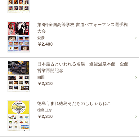
第8回全国高等学校 書道パフォーマンス選手権
大会
愛媛
￥2,400
日本最古といわれる名湯 道後温泉本館 全館
営業再開記念
四国
￥2,310
徳島うまれ徳島そだちのししゃもねこ
徳島ほか
￥2,310