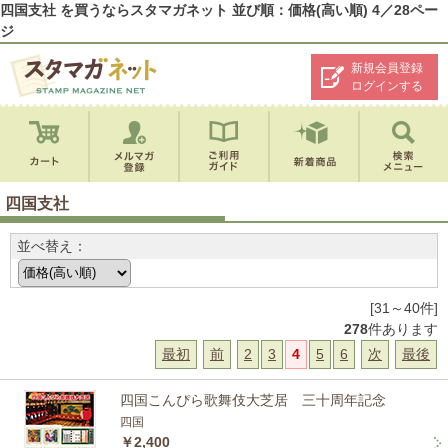
四国支社 を買うならスタマガネット 並び順：価格(高い順) 4／28ペー
ジ
新規会員登録
ログインする
四国支社
並べ替え：
[31～40件]
278
件あります
最初
前
2
3
4
5
6
次
最後
四国こんぴら歌舞伎大芝居 三十周年記念
四国
￥2,400