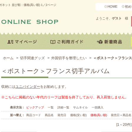
ット 並び順：価格(高い順) 1／2ページ
HOME
初め
ようこそ、
ゲスト
様
ホーム
>
切手関連グッズ
>
外国切手を整理したい
>
＜ボストーク＞フランス
＜ボストーク＞フランス切手アルバム
収納には
ユニバインダー
をお勧めします。
※こちらに掲載のない年代のリーフは製造を終了しており、再入荷致しません。
表示方法：
ピックアップ
一覧
詳細一覧
サムネイル
一括購入
並べ替え：
商品コード
商品名
発売日
価格(安い順)
価格(高い順)
発売日＋商品名
[1～20件