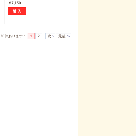
￥7,150
]
30
件あります
：
1
2
次
最後