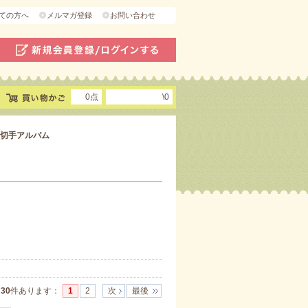
ての方へ
メルマガ登録
お問い合わせ
0点
\0
切手アルバム
]
30
件あります
：
1
2
次
最後