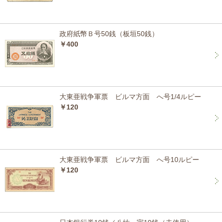
政府紙幣Ｂ号50銭（板垣50銭）
￥400
大東亜戦争軍票 ビルマ方面 へ号1/4ルピー
￥120
大東亜戦争軍票 ビルマ方面 へ号10ルピー
￥120