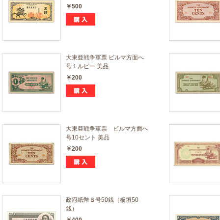
￥500
大東亜戦争軍票 ビルマ方面へ
号１ルピー 美品
￥200
大東亜戦争軍票 ビルマ方面へ
号10セント 美品
￥200
政府紙幣Ｂ号50銭（板垣50
銭）
￥400