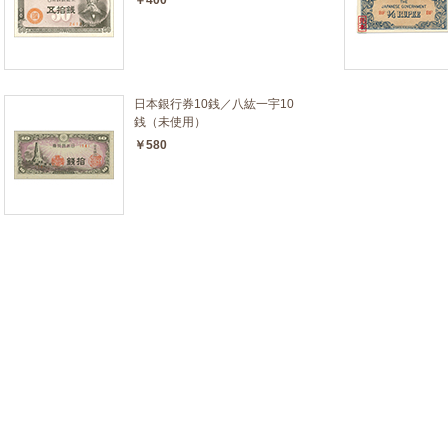
日本銀行券10銭／八紘一宇10
銭（未使用）
￥580