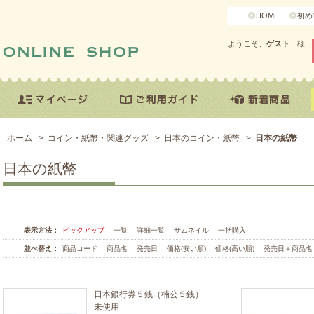
HOME
初め
ようこそ、
ゲスト
様
ホーム
>
コイン・紙幣・関連グッズ
>
日本のコイン・紙幣
>
日本の紙幣
日本の紙幣
表示方法：
ピックアップ
一覧
詳細一覧
サムネイル
一括購入
並べ替え：
商品コード
商品名
発売日
価格(安い順)
価格(高い順)
発売日＋商品名
日本銀行券５銭（楠公５銭）
未使用