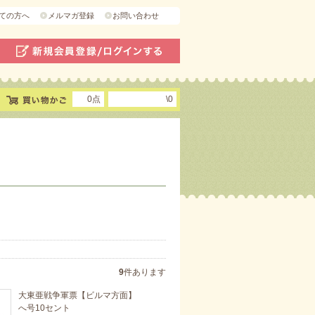
ての方へ
メルマガ登録
お問い合わせ
0点
\0
9
件あります
大東亜戦争軍票【ビルマ方面】
へ号10セント