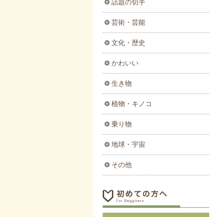
話題の切手
芸術・芸能
文化・歴史
かわいい
生き物
植物・キノコ
乗り物
地球・宇宙
その他