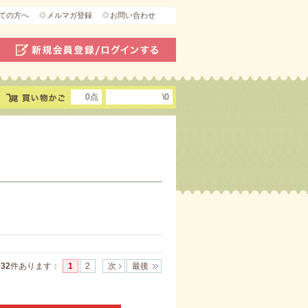
ての方へ
メルマガ登録
お問い合わせ
0点
\0
]
32
件あります
：
1
2
次
最後