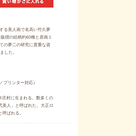
表する美人画で名高い竹久夢
木版摺の絵柄約60種と原画１
しての夢二の研究に貴重な資
しました。
紙／プリンター対応）
郡本庄村に生まれる。数多くの
式美人」と呼ばれた。大正ロ
と呼ばれる。