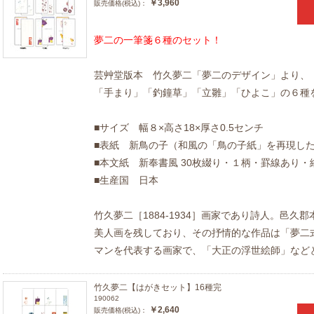
￥3,960
販売価格(税込)：
夢二の一筆箋６種のセット！
芸艸堂版本 竹久夢二「夢二のデザイン」より、
「手まり」「釣鐘草」「立雛」「ひよこ」の６種
■サイズ 幅８×高さ18×厚さ0.5センチ
■表紙 新鳥の子（和風の「鳥の子紙」を再現し
■本文紙 新奉書風 30枚綴り・１柄・罫線あり・
■生産国 日本
竹久夢二［1884-1934］画家であり詩人。邑久
美人画を残しており、その抒情的な作品は「夢二
マンを代表する画家で、「大正の浮世絵師」など
竹久夢二【はがきセット】16種完
190062
￥2,640
販売価格(税込)：