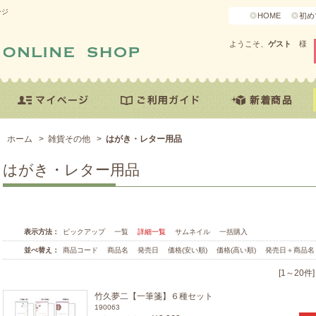
ージ
HOME
初め
ようこそ、
ゲスト
様
ホーム
>
雑貨その他
>
はがき・レター用品
はがき・レター用品
表示方法：
ピックアップ
一覧
詳細一覧
サムネイル
一括購入
並べ替え：
商品コード
商品名
発売日
価格(安い順)
価格(高い順)
発売日＋商品名
[1～20件
竹久夢二【一筆箋】６種セット
190063