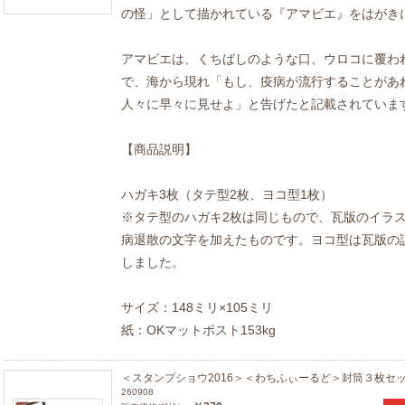
の怪」として描かれている『アマビエ』をはがき
アマビエは、くちばしのような口、ウロコに覆わ
で、海から現れ「もし、疫病が流行することがあ
人々に早々に見せよ」と告げたと記載されていま
【商品説明】
ハガキ3枚（タテ型2枚、ヨコ型1枚）
※タテ型のハガキ2枚は同じもので、瓦版のイラ
病退散の文字を加えたものです。ヨコ型は瓦版の
しました。
サイズ：148ミリ×105ミリ
紙：OKマットポスト153kg
＜スタンプショウ2016＞＜わちふぃーるど＞封筒３枚セ
260908