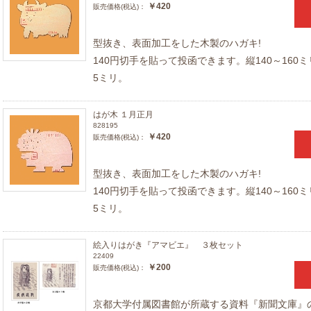
￥420
販売価格(税込)：
型抜き、表面加工をした木製のハガキ!
140円切手を貼って投函できます。縦140～160ミ
5ミリ。
はが木 １月正月
828195
￥420
販売価格(税込)：
型抜き、表面加工をした木製のハガキ!
140円切手を貼って投函できます。縦140～160ミ
5ミリ。
絵入りはがき『アマビエ』 ３枚セット
22409
￥200
販売価格(税込)：
京都大学付属図書館が所蔵する資料『新聞文庫』