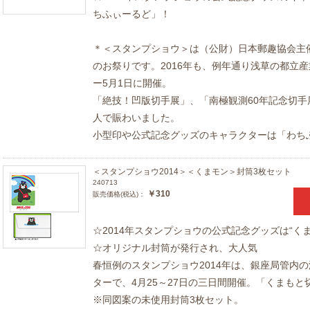
ちふぃーるど」！
＊＜スタンプショウ＞は（公財）日本郵趣協会主
のお祭りです。2016年も、例年通り浅草の都立産
ー5月1日に開催。
「絶技！凹版切手展」、「南極観測60年記念切
人で賑わいました。
小型印や公式記念グッズのキャラクターは「わち
＜スタンプショウ2014＞＜くまモン＞封筒3枚セット
240713
￥310
販売価格(税込)：
☆2014年スタンプショウの公式記念グッズは“くま
☆オリジナル封筒が発行され、大人気
春恒例のスタンプショウ2014年は、銀座局管内
ターで、4月25～27日の三日間開催。「くまも
※同図案の未使用封筒3枚セット。