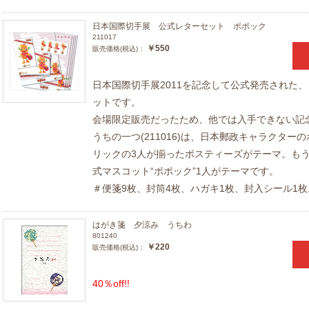
日本国際切手展 公式レターセット ポポック
211017
￥550
販売価格(税込)：
日本国際切手展2011を記念して公式発売された
ットです。
会場限定販売だったため、他では入手できない記
うちの一つ(
211016
)は、日本郵政キャラクター
リックの3人が揃ったポスティーズがテーマ。も
式マスコット“ポポック”1人がテーマです。
＃便箋9枚、封筒4枚、ハガキ1枚、封入シール1枚
はがき箋 夕涼み うちわ
801240
￥220
販売価格(税込)：
40％off!!