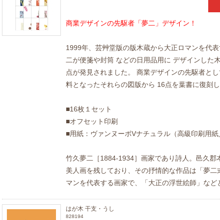
商業デザインの先駆者「夢二」デザイン！
1999年、芸艸堂版の版木蔵から大正ロマンを代
二が便箋や封筒 などの日用品用に デザインした
点が発見されました。 商業デザインの先駆者と
料となったそれらの図版から 16点を葉書に復刻
■16枚１セット
■オフセット印刷
■用紙：ヴァンヌーボVナチュラル（高級印刷用
竹久夢二［1884-1934］画家であり詩人。邑久
美人画を残しており、その抒情的な作品は「夢二
マンを代表する画家で、「大正の浮世絵師」など
はが木 干支・うし
828194