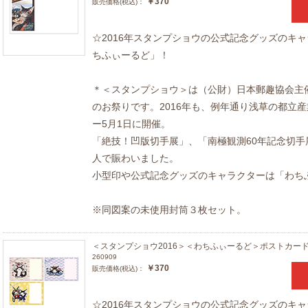
￥370
販売価格(税込)：
☆2016年スタンプショウの公式記念グッズのキ
ちふぃーるど」！
＊＜スタンプショウ＞は（公財）日本郵趣協会主
のお祭りです。2016年も、例年通り浅草の都立産
ー5月1日に開催。
「絶技！凹版切手展」、「南極観測60年記念切
人で賑わいました。
小型印や公式記念グッズのキャラクターは「わち
※同図案の未使用封筒３枚セット。
＜スタンプショウ2016＞＜わちふぃーるど＞ポストカー
260909
￥370
販売価格(税込)：
☆2016年スタンプショウの公式記念グッズのキ