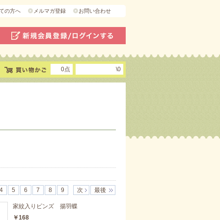
ての方へ
メルマガ登録
お問い合わせ
0点
\0
4
5
6
7
8
9
次
最後
家紋入りピンズ 揚羽蝶
￥168