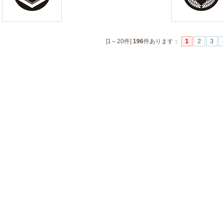
[1～20件]
196
件あります
：
1
2
3