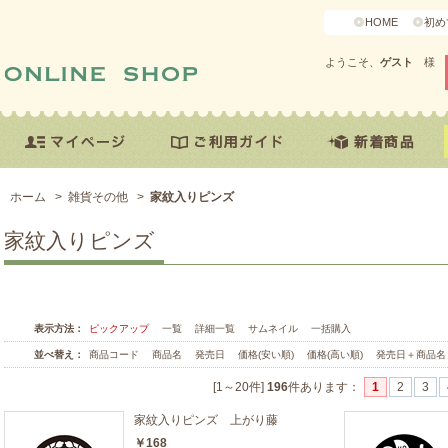
HOME
初め
ようこそ、
ゲスト
様
ホーム
>
雑貨その他
>
家紋入りピンズ
家紋入りピンズ
表示方法：
ピックアップ
一覧
詳細一覧
サムネイル
一括購入
並べ替え：
商品コード
商品名
発売日
価格(安い順)
価格(高い順)
発売日＋商品名
[1～20件]
196
件あります
：
1
2
3
家紋入りピンズ 上がり藤
￥168