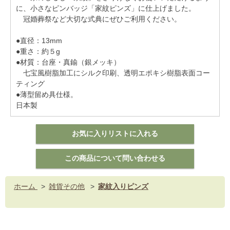
に、小さなピンバッジ「家紋ピンズ」に仕上げました。
冠婚葬祭など大切な式典にぜひご利用ください。
●直径：13mm
●重さ：約５g
●材質：台座・真鍮（銀メッキ）
七宝風樹脂加工にシルク印刷、透明エポキシ樹脂表面コー
ティング
●薄型留め具仕様。
日本製
ホーム
>
雑貨その他
>
家紋入りピンズ