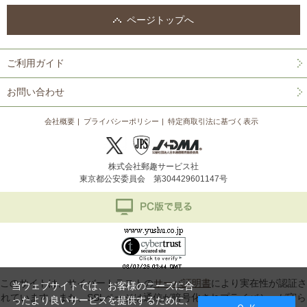
ページトップへ
ご利用ガイド
お問い合わせ
会社概要
プライバシーポリシー
特定商取引法に基づく表示
株式会社郵趣サービス社
東京都公安委員会 第304429601147号
このサイトは、サイバートラストの
サーバ証明書
により実在性が認証さ
当ウェブサイトでは、お客様のニーズに合
れています。また、SSLページは通信が暗号化されプライバシーが守ら
ったより良いサービスを提供するために、