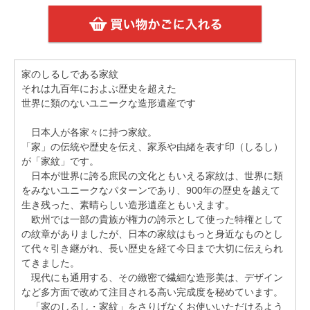
家のしるしである家紋
それは九百年におよぶ歴史を超えた
世界に類のないユニークな造形遺産です
日本人が各家々に持つ家紋。
「家」の伝統や歴史を伝え、家系や由緒を表す印（しるし）
が「家紋」です。
日本が世界に誇る庶民の文化ともいえる家紋は、世界に類
をみないユニークなパターンであり、900年の歴史を越えて
生き残った、素晴らしい造形遺産ともいえます。
欧州では一部の貴族が権力の誇示として使った特権として
の紋章がありましたが、日本の家紋はもっと身近なものとし
て代々引き継がれ、長い歴史を経て今日まで大切に伝えられ
てきました。
現代にも通用する、その緻密で繊細な造形美は、デザイン
など多方面で改めて注目される高い完成度を秘めています。
「家のしるし・家紋」をさりげなくお使いいただけるよう