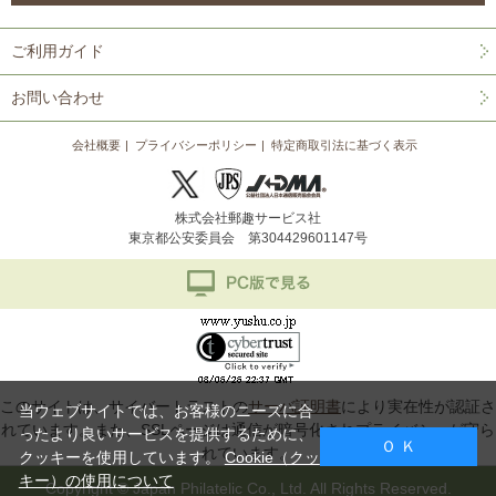
ご利用ガイド
お問い合わせ
会社概要
プライバシーポリシー
特定商取引法に基づく表示
株式会社郵趣サービス社
東京都公安委員会 第304429601147号
このサイトは、サイバートラストの
サーバ証明書
により実在性が認証さ
当ウェブサイトでは、お客様のニーズに合
れています。また、SSLページは通信が暗号化されプライバシーが守ら
ったより良いサービスを提供するために、
Ｏ Ｋ
れています。
クッキーを使用しています。
Cookie（クッ
キー）の使用について
Copyright © Japan Philatelic Co., Ltd. All Rights Reserved.