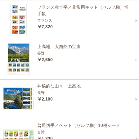
フランス赤十字／非常用キット（セルフ糊）切
手帳
フランス
￥7,820
上高地 大自然の宝庫
長野
￥2,650
神秘的な山々 上高地
長野
￥2,100
普通切手／ペット（セルフ糊）10種シート
台湾
￥1,330