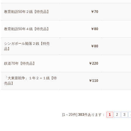
教育勅語50年２銭【特売品】
￥70
教育勅語50年４銭【特売品】
￥80
シンガポール陥落２銭【特売
￥80
品】
鉄道70年【特売品】
￥220
「大東亜戦争」１年２＋１銭【特
￥110
売品】
[1～20件]
303
件あります
：
1
2
3