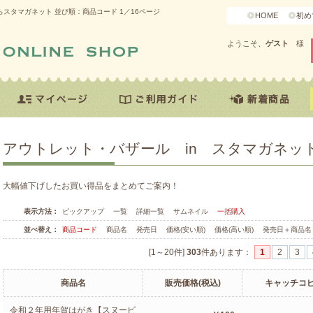
らスタマガネット 並び順：商品コード 1／16ページ
HOME
初め
ようこそ、
ゲスト
様
アウトレット・バザール in スタマガネッ
大幅値下げしたお買い得品をまとめてご案内！
表示方法：
ピックアップ
一覧
詳細一覧
サムネイル
一括購入
並べ替え：
商品コード
商品名
発売日
価格(安い順)
価格(高い順)
発売日＋商品名
[1～20件]
303
件あります
：
1
2
3
商品名
販売価格(税込)
キャッチコ
令和２年用年賀はがき【スヌーピ