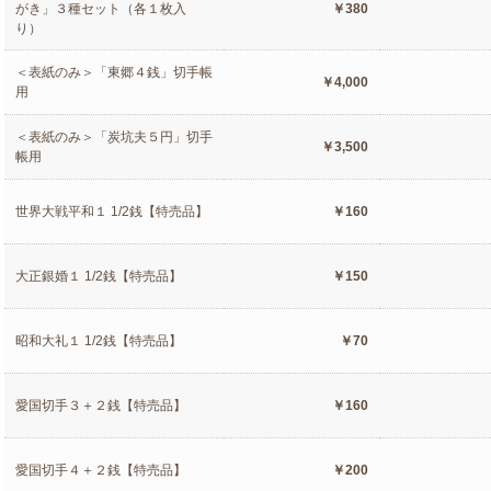
がき」３種セット（各１枚入
￥380
り）
＜表紙のみ＞「東郷４銭」切手帳
￥4,000
用
＜表紙のみ＞「炭坑夫５円」切手
￥3,500
帳用
世界大戦平和１ 1/2銭【特売品】
￥160
大正銀婚１ 1/2銭【特売品】
￥150
昭和大礼１ 1/2銭【特売品】
￥70
愛国切手３＋２銭【特売品】
￥160
愛国切手４＋２銭【特売品】
￥200