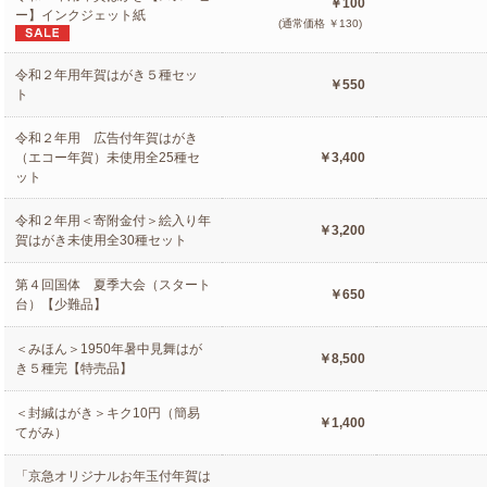
￥100
ー】インクジェット紙
(通常価格 ￥130)
令和２年用年賀はがき５種セッ
￥550
ト
令和２年用 広告付年賀はがき
（エコー年賀）未使用全25種セ
￥3,400
ット
令和２年用＜寄附金付＞絵入り年
￥3,200
賀はがき未使用全30種セット
第４回国体 夏季大会（スタート
￥650
台）【少難品】
＜みほん＞1950年暑中見舞はが
￥8,500
き５種完【特売品】
＜封緘はがき＞キク10円（簡易
￥1,400
てがみ）
「京急オリジナルお年玉付年賀は