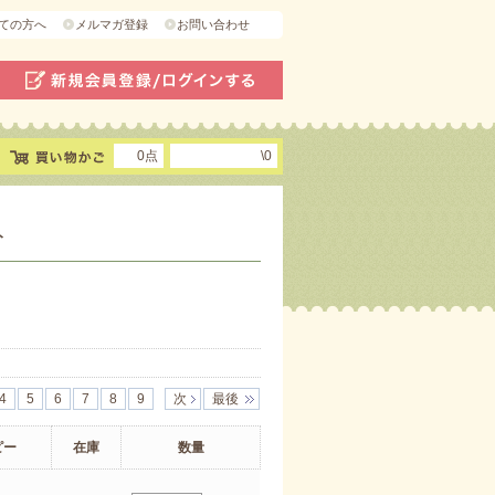
ての方へ
メルマガ登録
お問い合わせ
0点
\0
ト
4
5
6
7
8
9
次
最後
ピー
在庫
数量