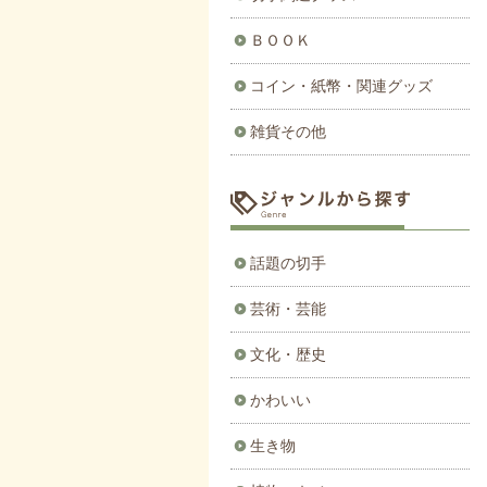
ＢＯＯＫ
コイン・紙幣・関連グッズ
雑貨その他
話題の切手
芸術・芸能
文化・歴史
かわいい
生き物