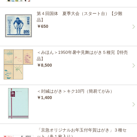
第４回国体 夏季大会（スタート台）【少難
品】
￥650
＜みほん＞1950年暑中見舞はがき５種完【特売
品】
￥8,500
＜封緘はがき＞キク10円（簡易てがみ）
￥1,400
「京急オリジナルお年玉付年賀はがき」３種セ
ット（各１枚入り）