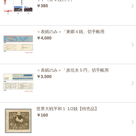
￥380
＜表紙のみ＞「東郷４銭」切手帳用
￥4,000
＜表紙のみ＞「炭坑夫５円」切手帳用
￥3,500
世界大戦平和１ 1/2銭【特売品】
￥160