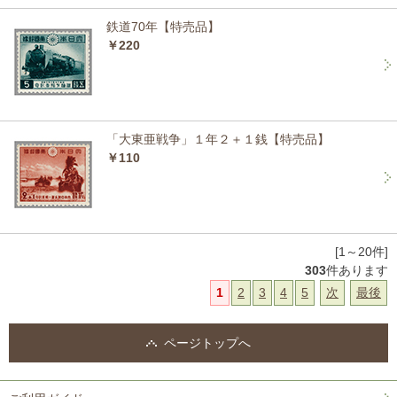
鉄道70年【特売品】
￥220
「大東亜戦争」１年２＋１銭【特売品】
￥110
[1～20件]
303
件あります
1
2
3
4
5
次
最後
ページトップへ