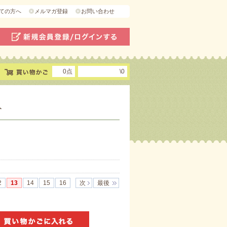
ての方へ
メルマガ登録
お問い合わせ
0点
\0
ト
2
13
14
15
16
次
最後