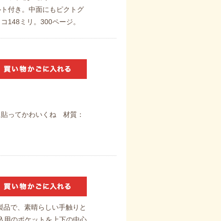
ルト付き。中面にもピクトグ
コ148ミリ。300ページ。
に貼ってかわいくね 材質：
製品で、素晴らしい手触りと
込用のポケットを上下の中心