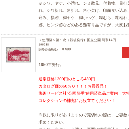
※シワ、ヤケ、小汚れ、シミ散見、付着物、目打
れ、シワ折れ、角折れ、角小欠け、印面食い込み
込み、指跡、糊ヤケ、糊小ヘゲ、糊むら、糊枯れ
跡、ヒンジ跡などのある難有り品ですが、大変お
＜使用済＞第１次（戦後発行）国立公園 阿寒14円
196238
￥480
販売価格(税込)：
1950年発行。
通常価格1200円のところ480円！
カタログ価の60％Ｏｆｆ！お買得品！
郵趣サービス社“公園切手”使用済単品ご案内！大
コレクションの補充にお役立てください！
※数に限りがありますので売切れの際は、ご容赦
求めください。