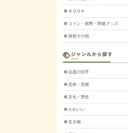
ＢＯＯＫ
コイン・紙幣・関連グッズ
雑貨その他
話題の切手
芸術・芸能
文化・歴史
かわいい
生き物