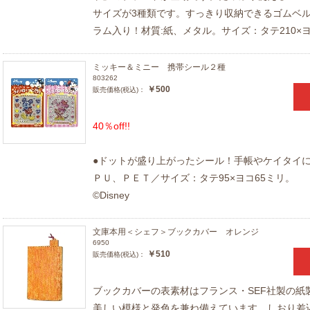
サイズが3種類です。すっきり収納できるゴムベ
ラム入り！材質:紙、メタル。サイズ：タテ210×ヨ
ミッキー＆ミニー 携帯シール２種
803262
￥500
販売価格(税込)：
40％off!!
●ドットが盛り上がったシール！手帳やケイタイ
ＰＵ、ＰＥＴ／サイズ：タテ95×ヨコ65ミリ。
©Disney
文庫本用＜シェフ＞ブックカバー オレンジ
6950
￥510
販売価格(税込)：
ブックカバーの表素材はフランス・SEF社製の紙
美しい模様と発色を兼ね備えています。しおり差