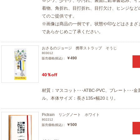
※シワ、少ヤケ、小汚れ、裏面に鉛筆書込み、イ
着物、角折れ、目打折れ、目打欠け、ヒンジなど
てのご提供です。
※画像は商品の一例です。状態や印などはさまざ
であらかじめご了承ください。
おさるのジョージ 携帯ストラップ そうじ
803012
￥490
販売価格(税込)：
40％off
材質：マスコット･･･ATBC-PVC、プレート･･･
ル。本体サイズ：長さ135×幅20ミリ。
Pictrain リングノート ホワイト
802212
￥500
販売価格(税込)：