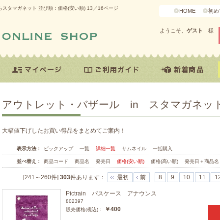
スタマガネット 並び順：価格(安い順) 13／16ページ
HOME
初め
ようこそ、
ゲスト
様
アウトレット・バザール in スタマガネッ
大幅値下げしたお買い得品をまとめてご案内！
表示方法：
ピックアップ
一覧
詳細一覧
サムネイル
一括購入
並べ替え：
商品コード
商品名
発売日
価格(安い順)
価格(高い順)
発売日＋商品名
[241～260件]
303
件あります
：
最初
前
8
9
10
11
1
Pictrain パスケース アナウンス
802397
￥400
販売価格(税込)：