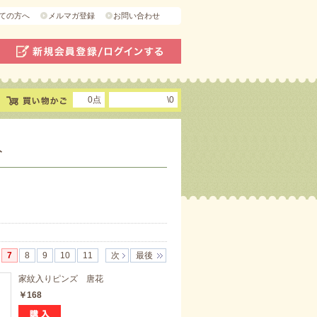
ての方へ
メルマガ登録
お問い合わせ
0点
\0
ト
7
8
9
10
11
次
最後
家紋入りピンズ 唐花
￥168