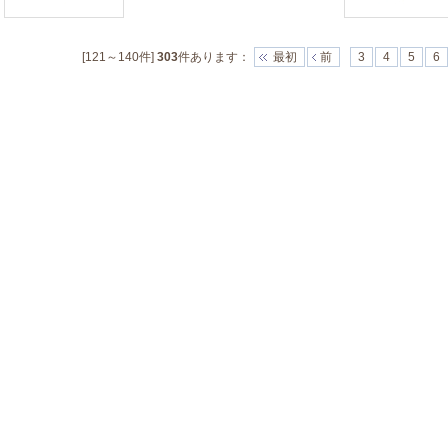
[121～140件]
303
件あります
：
最初
前
3
4
5
6