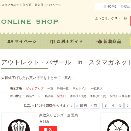
スタマガネット 並び順：発売日 7／16ページ
HOME
初め
ようこそ、
ゲスト
様
アウトレット・バザール in スタマガネッ
大幅値下げしたお買い得品をまとめてご案内！
表示方法：
ピックアップ
一覧
詳細一覧
サムネイル
一括購入
並べ替え：
商品コード
商品名
発売日
価格(安い順)
価格(高い順)
発売日＋商品名
[121～140件]
303
件あります
：
最初
前
3
4
5
6
家紋入りピンズ 唐団扇
￥168