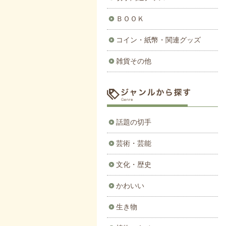
ＢＯＯＫ
コイン・紙幣・関連グッズ
雑貨その他
話題の切手
芸術・芸能
文化・歴史
かわいい
生き物