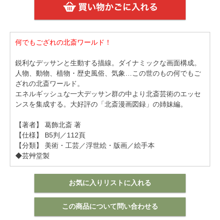
何でもござれの北斎ワールド！
鋭利なデッサンと生動する描線。ダイナミックな画面構成。
人物、動物、植物・歴史風俗、気象…この世のもの何でもご
ざれの北斎ワールド。
エネルギッシュな一大デッサン群の中より北斎芸術のエッセ
ンスを集成する。大好評の「北斎漫画図録」の姉妹編。
【著者】 葛飾北斎 著
【仕様】 B5判／112頁
【分類】 美術・工芸／浮世絵・版画／絵手本
◆芸艸堂製