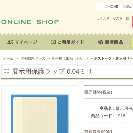
HOME
初め
ようこそ、
ゲスト
様
ホーム
>
切手関連グッズ
>
切手展に出品したい
>
＜ボストーク＞展示用リー
展示用保護ラップ 0.04ミリ
販売価格(税込) :
商品名 :
展示用保護
商品コード :
1918
荷造送料600円