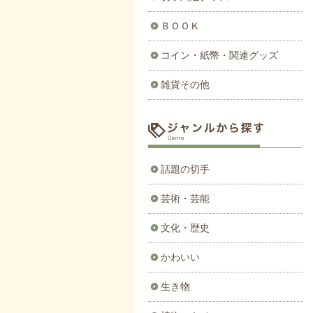
ＢＯＯＫ
コイン・紙幣・関連グッズ
雑貨その他
話題の切手
芸術・芸能
文化・歴史
かわいい
生き物