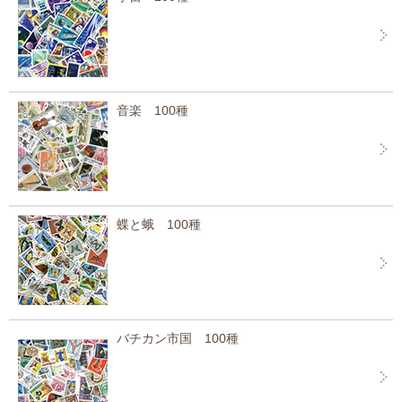
音楽 100種
蝶と蛾 100種
バチカン市国 100種