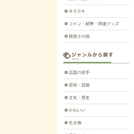
ＢＯＯＫ
コイン・紙幣・関連グッズ
雑貨その他
話題の切手
芸術・芸能
文化・歴史
かわいい
生き物