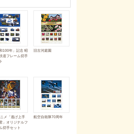
和100年」記念 昭
旧古河庭園
鉄道フレーム切手
ト
アニメ「逃げ上手
航空自衛隊70周年
君」オリジナルフ
ム切手セット