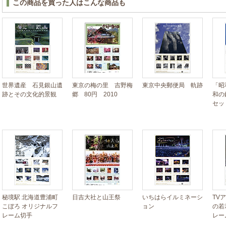
この商品を買った人はこんな商品も
世界遺産 石見銀山遺
東京の梅の里 吉野梅
東京中央郵便局 軌跡
「昭
跡とその文化的景観
郷 80円 2010
和の
セッ
秘境駅 北海道豊浦町
日吉大社と山王祭
いちはらイルミネーシ
TV
こぼろ オリジナルフ
ョン
の若
レーム切手
レー