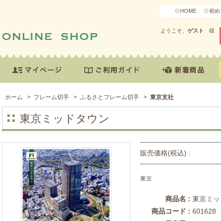
HOME
初め
ようこそ、
ゲスト
様
ホーム
>
フレーム切手
>
ふるさとフレーム切手
>
東京支社
東京ミッドタウン
販売価格(税込) :
東京
商品名 :
東京ミッ
商品コード :
601628