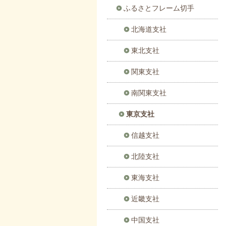
ふるさとフレーム切手
北海道支社
東北支社
関東支社
南関東支社
東京支社
信越支社
北陸支社
東海支社
近畿支社
中国支社