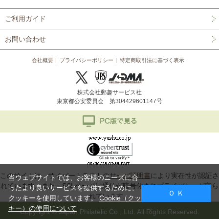
ご利用ガイド
お問い合わせ
会社概要
プライバシーポリシー
特定商取引法に基づく表示
株式会社郵趣サービス社
東京都公安委員会 第304429601147号
このサイトは、サイバートラストの
サーバ証明書
により実在性が認証さ
当ウェブサイトでは、お客様のニーズに合
れています。また、SSLページは通信が暗号化されプライバシーが守ら
ったより良いサービスを提供するために、
Ｏ Ｋ
れています。
クッキーを使用しています。
Cookie（クッ
キー）の使用について
Copyright © Japan Philatelic Co., Ltd. All Rights Reserved.