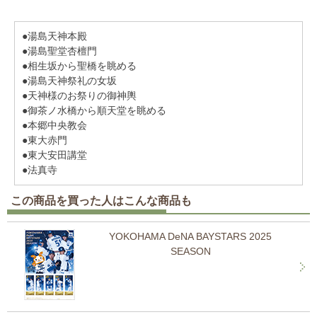
●湯島天神本殿
●湯島聖堂杏檀門
●相生坂から聖橋を眺める
●湯島天神祭礼の女坂
●天神様のお祭りの御神輿
●御茶ノ水橋から順天堂を眺める
●本郷中央教会
●東大赤門
●東大安田講堂
●法真寺
この商品を買った人はこんな商品も
YOKOHAMA DeNA BAYSTARS 2025
SEASON