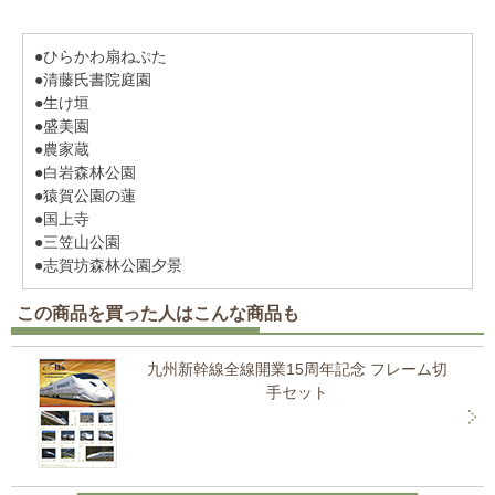
●ひらかわ扇ねぷた
●清藤氏書院庭園
●生け垣
●盛美園
●農家蔵
●白岩森林公園
●猿賀公園の蓮
●国上寺
●三笠山公園
●志賀坊森林公園夕景
この商品を買った人はこんな商品も
九州新幹線全線開業15周年記念 フレーム切
手セット