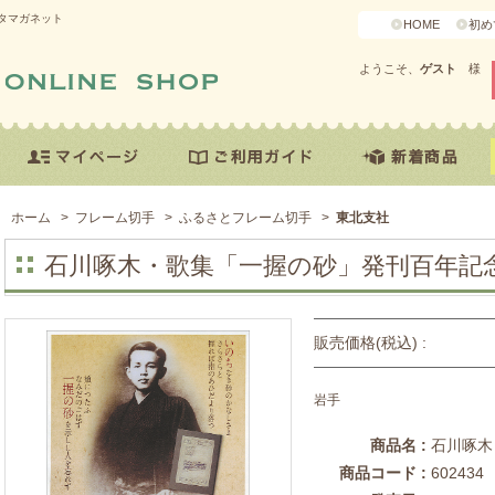
タマガネット
HOME
初め
ようこそ、
ゲスト
様
ホーム
>
フレーム切手
>
ふるさとフレーム切手
>
東北支社
石川啄木・歌集「一握の砂」発刊百年記
販売価格(税込) :
岩手
商品名 :
石川啄木
商品コード :
602434