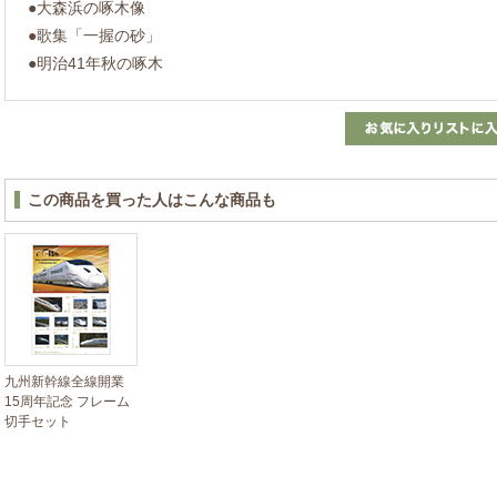
●大森浜の啄木像
●歌集「一握の砂」
●明治41年秋の啄木
この商品を買った人はこんな商品も
九州新幹線全線開業
15周年記念 フレーム
切手セット