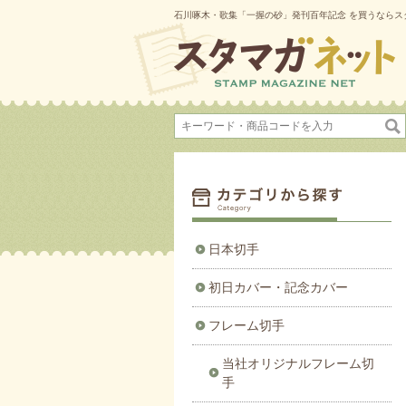
石川啄木・歌集「一握の砂」発刊百年記念 を買うならス
日本切手
初日カバー・記念カバー
フレーム切手
当社オリジナルフレーム切
手