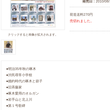
発売日 :
2010/08/
荷造送料270円
売切れました。
クリックすると画像が拡大されます。
●明治35年秋の啄木
●渋民尋常小学校
●婚約時代の啄木と節子
●旧斉藤家
●啄木愛用のオルガン
●岩手山と北上川
●第１号歌碑