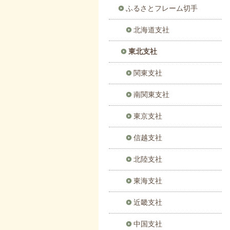
ふるさとフレーム切手
北海道支社
東北支社
関東支社
南関東支社
東京支社
信越支社
北陸支社
東海支社
近畿支社
中国支社