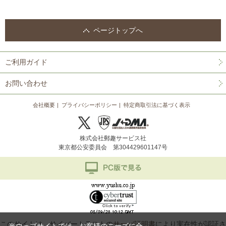
ページトップへ
ご利用ガイド
お問い合わせ
会社概要
プライバシーポリシー
特定商取引法に基づく表示
株式会社郵趣サービス社
東京都公安委員会 第304429601147号
このサイトは、サイバートラストの
サーバ証明書
により実在性が認証さ